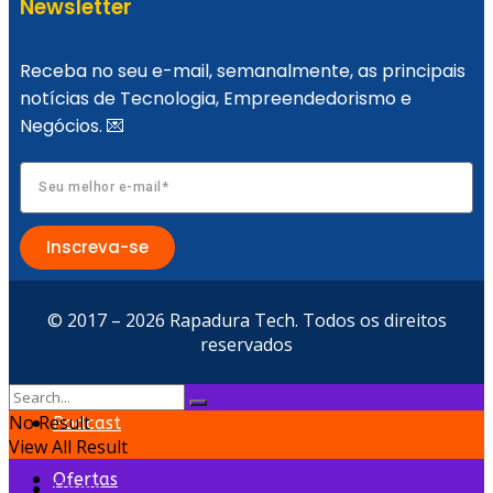
Newsletter
10 erros comuns que podem levar uma
Receba no seu e-mail, semanalmente, as principais
startup ao fracasso
notícias de Tecnologia, Empreendedorismo e
Negócios. 💌
704 Apps é destaque no Google Cloud
Inscreva-se
Summit em São Paulo como palestrante
© 2017 – 2026 Rapadura Tech. Todos os direitos
reservados
convidada
No Result
Podcast
View All Result
Ofertas
Home