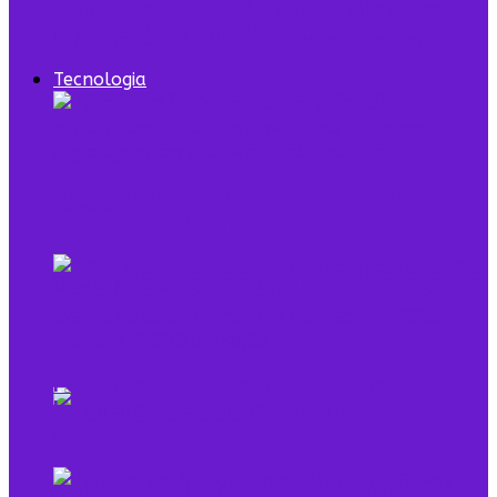
7 episódios de Shark Tank Brasil que todo
empreendedor precisa ver
Tecnologia
Digital Twin combina dados e modelo para
representar sistemas reais
O que é low profile e qual sua relação com o
empreendedorismo
Pela primeira vez, mais de 90% dos
brasileiros acessaram a internet em 2025,
diz IBGE
Mulheres na Tecnologia: Rompendo