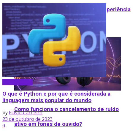
Tecnologia e recursos humanos: experiência
do funcionário na era digital
Programação
O que é Python e por que é considerada a
linguagem mais popular do mundo
Como funciona o cancelamento de ruído
by
Flávio Carneiro
23 de outubro de 2023
ativo em fones de ouvido​?
0