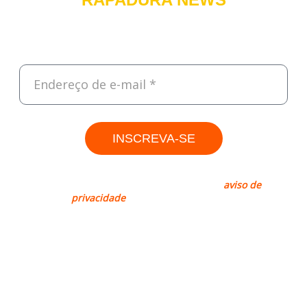
Cadastre-se e receba, todas às sextas, um resumo do que foi
destaque na semana sobre Tecnologia, Empreendedorismo e
Negócios.
INSCREVA-SE
Rapadura, sim. Spam, não! Leia nosso
aviso de
privacidade
para mais informações.