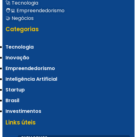
🚀 Tecnologia
revela startups selecionadas no PRAIÔ 2025
🧑‍💻 Empreendedorismo
🤝 Negócios
Categorias
Tecnologia
Inovação
Empreendedorismo
Inteligência Artificial
Startup
Do Ceará para o Brasil: Como a API PIX da
Brasil
Fire Banking revolucionou pagamentos
Investimentos
Links úteis
digitais em apenas 2 anos