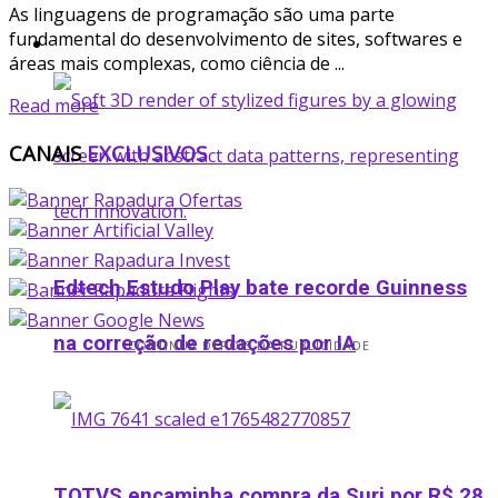
As linguagens de programação são uma parte
fundamental do desenvolvimento de sites, softwares e
Startup
áreas mais complexas, como ciência de ...
Read more
CANAIS
EXCLUSIVOS
Edtech Estudo Play bate recorde Guinness
na correção de redações por IA
CONTINUA DEPOIS DA PUBLICIDADE
TOTVS encaminha compra da Suri por R$ 28