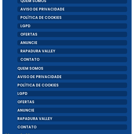
QUEM SOMOS
AVISO DE PRIVACIDADE
POLÍTICA DE COOKIES
LGPD
Healthtech Soffia disputa Prêmio Otimista
OFERTAS
ANUNCIE
de Inovação 2024 em duas categorias
RAPADURA VALLEY
CONTATO
QUEM SOMOS
AVISO DE PRIVACIDADE
POLÍTICA DE COOKIES
Startup cristã cearense revoluciona mercado
LGPD
de recomendações
OFERTAS
ANUNCIE
RAPADURA VALLEY
CONTATO