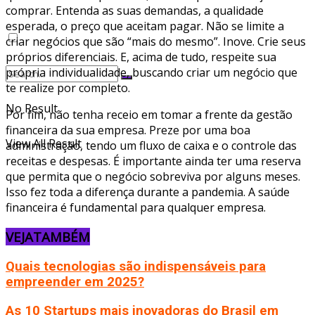
comprar. Entenda as suas demandas, a qualidade
esperada, o preço que aceitam pagar. Não se limite a
criar negócios que são “mais do mesmo”. Inove. Crie seus
próprios diferenciais. E, acima de tudo, respeite sua
própria individualidade, buscando criar um negócio que
te realize por completo.
No Result
Por fim, não tenha receio em tomar a frente da gestão
financeira da sua empresa. Preze por uma boa
View All Result
administração, tendo um fluxo de caixa e o controle das
receitas e despesas. É importante ainda ter uma reserva
que permita que o negócio sobreviva por alguns meses.
Isso fez toda a diferença durante a pandemia. A saúde
financeira é fundamental para qualquer empresa.
VEJA
TAMBÉM
Quais tecnologias são indispensáveis para
empreender em 2025?
As 10 Startups mais inovadoras do Brasil em