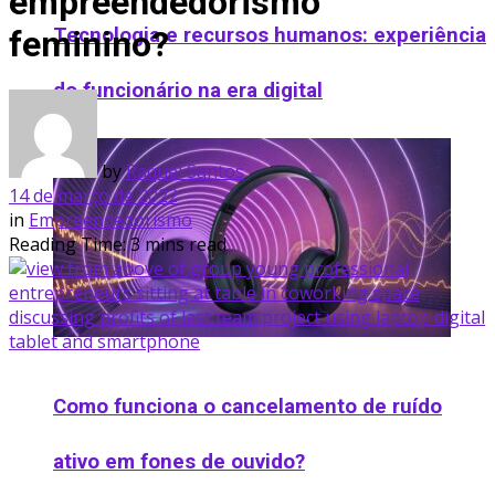
empreendedorismo
Tecnologia e recursos humanos: experiência
feminino?
do funcionário na era digital
by
Raquel Santos
14 de março de 2022
in
Empreendedorismo
Reading Time: 3 mins read
Como funciona o cancelamento de ruído
ativo em fones de ouvido​?