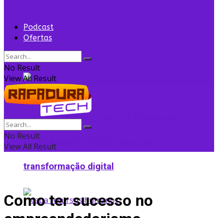
convidada
Flightradar24 vende 35% para Sprints Capital
Podcast
Ofertas
para expansão
No Result
View All Result
Grupo Edson Queiroz cria Núcleo de
No Result
Inteligência Artificial e acelera
View All Result
transformação digital
Como ter sucesso no