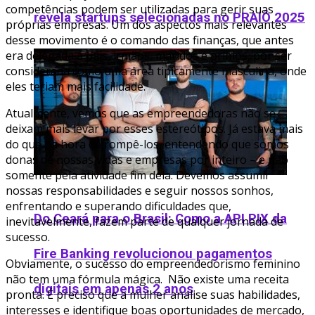
competências podem ser utilizadas para gerir suas
revela startups selecionadas no PRAIÔ 2025
próprias empresas. Um dos aspectos mais relevantes
desse movimento é o comando das finanças, que antes
era delegada a pais, irmãos, maridos e primos, por ser
considerada como uma área tipicamente masculina, onde
eles teriam mais facilidade.
Atualmente, vemos que as empreendedoras não se
deixam mais levar por esses estereótipos. Já estava mais
do que na hora de rompê-los, entendendo que somos
donas de nossas vidas e empresas por inteiro – e não
somente pela atividade fim dela. Devemos assumir
nossas responsabilidades e seguir nossos sonhos,
enfrentando e superando dificuldades que,
Do Ceará para o Brasil: Como a API PIX da
inevitavelmente, fazem parte de qualquer jornada de
sucesso.
Fire Banking revolucionou pagamentos
Obviamente, o sucesso do empreendedorismo feminino
não tem uma fórmula mágica. Não existe uma receita
digitais em apenas 2 anos
pronta. É preciso que a mulher analise suas habilidades,
interesses e identifique boas oportunidades de mercado,