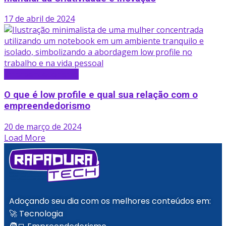
17 de abril de 2024
Empreendedorismo
O que é low profile e qual sua relação com o
empreendedorismo
20 de março de 2024
Load More
Adoçando seu dia com os melhores conteúdos em:
🚀 Tecnologia