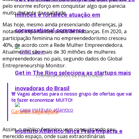
pelo enorme esforço em conquistar algo que parecia
muito distante da realidade.
milhões e fortalece atuação em
Mas hoje, mesmo ainda presenciando diferenças, já
conversational commerce
notamos importantes sinais de mudanças. Em 2020, a
participação feminina no empreendedorismo cresceu
40%, de acordo com a Rede Mulher Empreendedora.
Atualmente, são mais de 30 milhões de mulheres
empreendedoras no país, segundo dados do Global
Entrepreneurship Monitor.
Get in The Ring seleciona as startups mais
CONTINUA DEPOIS DA PUBLICIDADE
inovadoras do Brasil
🚨 Vagas abertas para o nosso grupo de ofertas que vai
te fazer economizar MUITO!
Garantir vaga agora
Assim, o público feminino vem conquistando seu
Instituto Atlântico lança Praia Impacta e
merecido espaço, onde suas extraordinárias