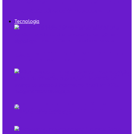
7 episódios de Shark Tank Brasil que todo
empreendedor precisa ver
Tecnologia
Digital Twin combina dados e modelo para
representar sistemas reais
O que é low profile e qual sua relação com o
empreendedorismo
Pela primeira vez, mais de 90% dos
brasileiros acessaram a internet em 2025,
diz IBGE
Mulheres na Tecnologia: Rompendo