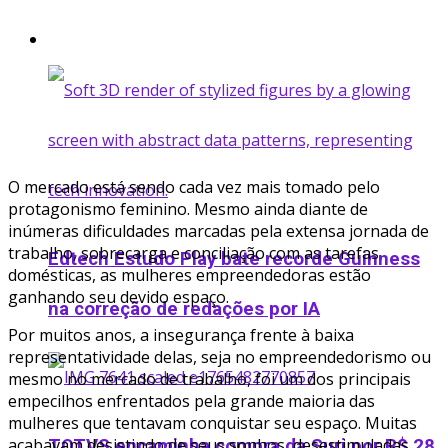
Startup
O mercado está sendo cada vez mais tomado pelo
protagonismo feminino. Mesmo ainda diante de
inúmeras dificuldades marcadas pela extensa jornada de
trabalho, sobrecarga e conciliação com as tarefas
Edtech Estudo Play bate recorde Guinness
domésticas, as mulheres empreendedoras estão
ganhando seu devido espaço.
na correção de redações por IA
Por muitos anos, a insegurança frente à baixa
representatividade delas, seja no empreendedorismo ou
mesmo no mercado de trabalho, foi um dos principais
empecilhos enfrentados pela grande maioria das
mulheres que tentavam conquistar seu espaço. Muitas
acabavam desistindo de seus sonhos, desestimuladas
TOTVS encaminha compra da Suri por R$ 28