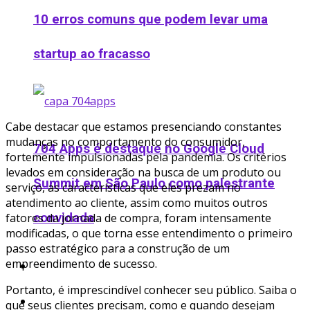
10 erros comuns que podem levar uma
startup ao fracasso
Cabe destacar que estamos presenciando constantes
mudanças no comportamento do consumidor,
704 Apps é destaque no Google Cloud
fortemente impulsionadas pela pandemia. Os critérios
levados em consideração na busca de um produto ou
Summit em São Paulo como palestrante
serviço, as características que eles prezam no
atendimento ao cliente, assim como muitos outros
fatores da jornada de compra, foram intensamente
convidada
modificadas, o que torna esse entendimento o primeiro
passo estratégico para a construção de um
empreendimento de sucesso.
Podcast
Portanto, é imprescindível conhecer seu público. Saiba o
Ofertas
que seus clientes precisam, como e quando desejam