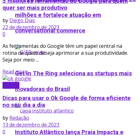
5 melhores ferramentas do Google para quem
quer ser mais produtivo
milhões e fortalece atuação em
by
Diego Dias
22 de dezembro de 2023
conversational commerce
0
As ferramentas do Google têm um papel central na
rotina de quem deseja aprimorar a sua produtividade.
Seja por meio ...
Details
Read more
Get in The Ring seleciona as startups mais
Google
inovadoras do Brasil
Dicas para usar o Ok Google de forma eficiente
no seu dia a dia
by
Redação
13 de dezembro de 2023
0
Instituto Atlântico lança Praia Impacta e