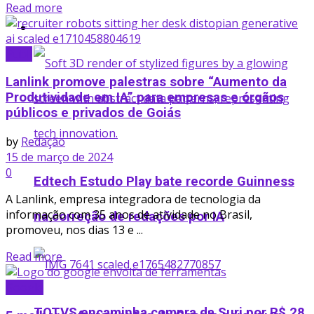
Details
Read more
Startup
Publi
Lanlink promove palestras sobre “Aumento da
Produtividade em IA” para empresas e órgãos
públicos e privados de Goiás
by
Redação
15 de março de 2024
0
Edtech Estudo Play bate recorde Guinness
A Lanlink, empresa integradora de tecnologia da
informação com 35 anos de atividade no Brasil,
na correção de redações por IA
promoveu, nos dias 13 e ...
Details
Read more
Google
TOTVS encaminha compra da Suri por R$ 28