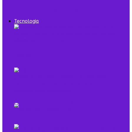
7 episódios de Shark Tank Brasil que todo
empreendedor precisa ver
Tecnologia
Digital Twin combina dados e modelo para
representar sistemas reais
O que é low profile e qual sua relação com o
empreendedorismo
Pela primeira vez, mais de 90% dos
brasileiros acessaram a internet em 2025,
diz IBGE
Mulheres na Tecnologia: Rompendo