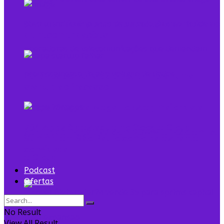
Startup cristã cearense revoluciona mercado
de recomendações
10 erros comuns que podem levar uma
startup ao fracasso
Tecto inaugura Mega Lobster, maior data
704 Apps é destaque no Google Cloud
center de Fortaleza com 20MW e foco em IA
Summit em São Paulo como palestrante
convidada
e Cloud
Podcast
Ofertas
No Result
View All Result