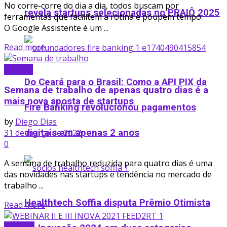
No corre-corre do dia a dia, todos buscam por
revela startups selecionadas no PRAIÔ 2025
ferramentas que facilitem a rotina e poupem tempo.
O Google Assistente é um ...
Details
Read more
Startup
Do Ceará para o Brasil: Como a API PIX da
Semana de trabalho de apenas quatro dias é a
mais nova aposta de startups
Fire Banking revolucionou pagamentos
by
Diego Dias
31 de março de 2022
digitais em apenas 2 anos
0
A semana de trabalho reduzida para quatro dias é uma
das novidades nas startups e tendência no mercado de
trabalho ...
Healthtech Soffia disputa Prêmio Otimista
Details
Read more