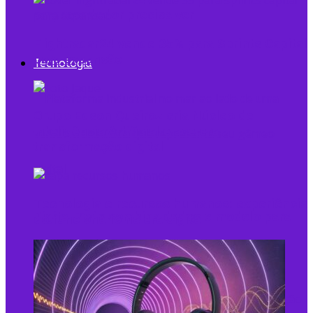
empreendedor precisa ver
Flightradar24 vende 35% para Sprints Capital
para expansão
Tecnologia
Grupo Edson Queiroz cria Núcleo de
Inteligência Artificial e acelera
transformação digital
Tecnologia e recursos humanos: experiência
Digital Twin combina dados e modelo para
do funcionário na era digital
representar sistemas reais