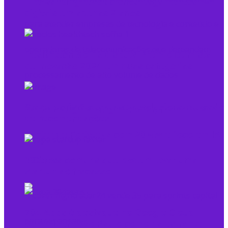
Fire Banking revolucionou pagamentos
digitais em apenas 2 anos
Healthtech Soffia disputa Prêmio Otimista
de Inovação 2024 em duas categorias
Startup cristã cearense revoluciona mercado
Tecto inaugura Mega Lobster, maior data
de recomendações
center de Fortaleza com 20MW e foco em IA
10 erros comuns que podem levar uma
e Cloud
startup ao fracasso
704 Apps é destaque no Google Cloud
Summit em São Paulo como palestrante