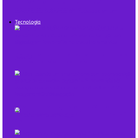
7 episódios de Shark Tank Brasil que todo
empreendedor precisa ver
Tecnologia
Digital Twin combina dados e modelo para
representar sistemas reais
O que é low profile e qual sua relação com o
empreendedorismo
Pela primeira vez, mais de 90% dos
brasileiros acessaram a internet em 2025,
diz IBGE
Mulheres na Tecnologia: Rompendo