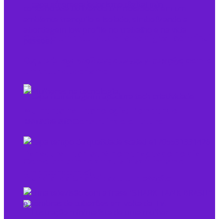
Como o empreendedorismo digital contribui
O que é low profile e qual sua relação com o
para o surgimento de novas startups?
empreendedorismo
Mulheres na Tecnologia: Rompendo
Barreiras e Construindo o Futuro
Rapadura Tech será homenageado no dia
Como ter tempo de qualidade mesmo
empreendendo?
mundial da Criatividade e Inovação