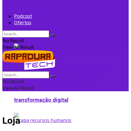
convidada
Flightradar24 vende 35% para Sprints Capital
Podcast
Ofertas
para expansão
No Result
View All Result
Grupo Edson Queiroz cria Núcleo de
No Result
Inteligência Artificial e acelera
View All Result
transformação digital
Loja