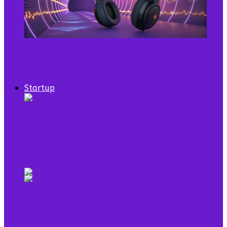
Como funciona o cancelamento de ruído
ativo em fones de ouvido​?
Startup
Pela primeira vez, mais de 90% dos
brasileiros acessaram a internet em 2025,
Edtech Estudo Play bate recorde Guinness
diz IBGE
na correção de redações por IA
TOTVS encaminha compra da Suri por R$ 28
milhões e fortalece atuação em
conversational commerce