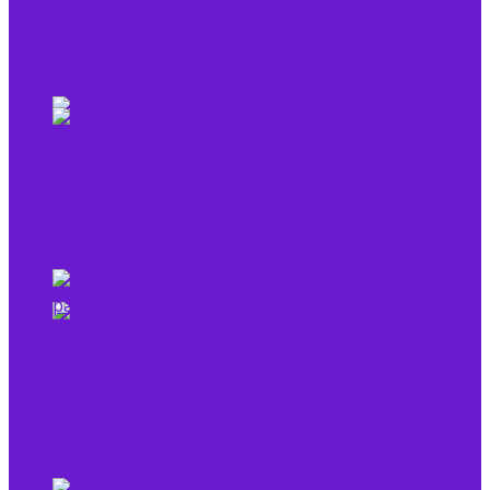
Barreiras e Construindo o Futuro
Samsung negocia parceria com Perplexity AI
para Galaxy S26
Instituto Atlântico firma acordo internacional
Como ter tempo de qualidade mesmo
com University of Saint Joseph e Macau
Spin para avançar em Green AI na China
empreendendo?
Tecto inaugura Mega Lobster, maior data
center de Fortaleza com 20MW e foco em IA
e Cloud
7 episódios de Shark Tank Brasil que todo