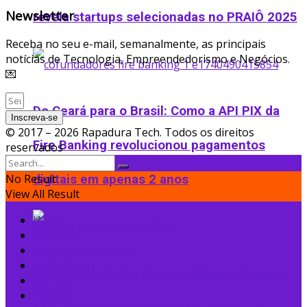
Newsletter
revela startups selecionadas no PRAIÔ 2025
Receba no seu e-mail, semanalmente, as principais
notícias de Tecnologia, Empreendedorismo e Negócios.
💌
Do Ceará para o Brasil: Como a API PIX da
Inscreva-se
© 2017 – 2026 Rapadura Tech. Todos os direitos
Fire Banking revolucionou pagamentos
reservados
No Result
digitais em apenas 2 anos
View All Result
Home
Notícias
Empreendedorismo
Tecnologia
Healthtech Soffia disputa Prêmio Otimista
Startup
Podcast