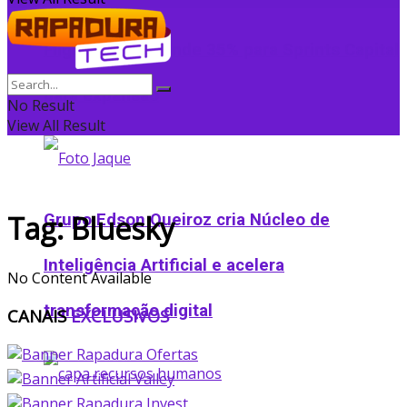
Flightradar24 vende 35% para Sprints Capital
para expansão
No Result
View All Result
Tag:
Bluesky
Grupo Edson Queiroz cria Núcleo de
Inteligência Artificial e acelera
No Content Available
transformação digital
CANAIS
EXCLUSIVOS