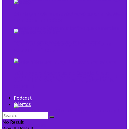
Startup cristã cearense revoluciona mercado
de recomendações
10 erros comuns que podem levar uma
startup ao fracasso
Tecto inaugura Mega Lobster, maior data
704 Apps é destaque no Google Cloud
center de Fortaleza com 20MW e foco em IA
Summit em São Paulo como palestrante
convidada
e Cloud
Podcast
Ofertas
No Result
View All Result