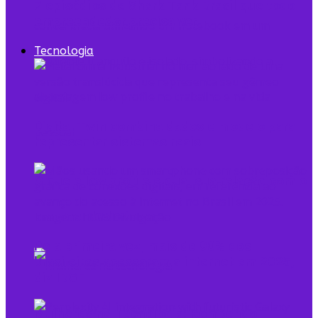
7 episódios de Shark Tank Brasil que todo
empreendedor precisa ver
Tecnologia
Digital Twin combina dados e modelo para
representar sistemas reais
O que é low profile e qual sua relação com o
empreendedorismo
Pela primeira vez, mais de 90% dos
brasileiros acessaram a internet em 2025,
diz IBGE
Mulheres na Tecnologia: Rompendo