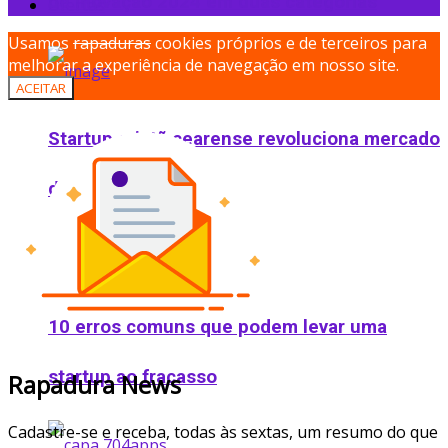
de Inovação 2024 em duas categorias
Ofertas
Usamos
rapaduras
cookies próprios e de terceiros para
melhorar a experiência de navegação em nosso site.
ACEITAR
Startup cristã cearense revoluciona mercado
de recomendações
10 erros comuns que podem levar uma
startup ao fracasso
Rapadura News
Cadastre-se e receba, todas às sextas, um resumo do que