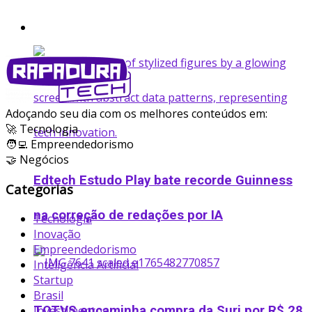
Startup
Adoçando seu dia com os melhores conteúdos em:
🚀 Tecnologia
🧑‍💻 Empreendedorismo
🤝 Negócios
Edtech Estudo Play bate recorde Guinness
Categorias
na correção de redações por IA
Tecnologia
Inovação
Empreendedorismo
Inteligência Artificial
Startup
Brasil
Investimentos
TOTVS encaminha compra da Suri por R$ 28