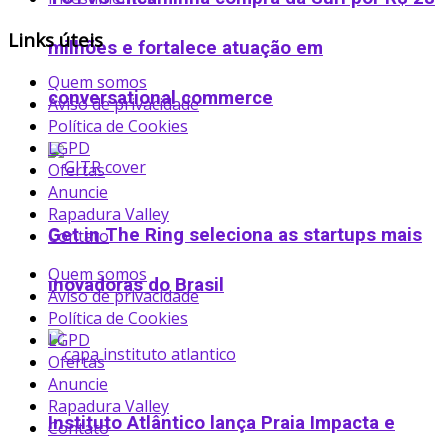
Links úteis
milhões e fortalece atuação em
Quem somos
conversational commerce
Aviso de privacidade
Política de Cookies
LGPD
Ofertas
Anuncie
Rapadura Valley
Get in The Ring seleciona as startups mais
Contato
Quem somos
inovadoras do Brasil
Aviso de privacidade
Política de Cookies
LGPD
Ofertas
Anuncie
Rapadura Valley
Instituto Atlântico lança Praia Impacta e
Contato