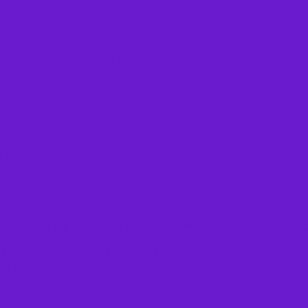
m 2024, segundo a KPMG
m 2024, segundo a KPMG
 de Dias
ara o surgimento de novas startups?
 de Dias
al da Criatividade e Inovação
ara o surgimento de novas startups?
o empreendedorismo