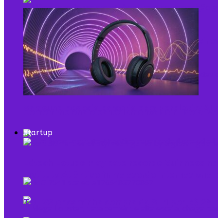
Pela primeira vez, mais de 90% dos brasileiro
Samsung negocia parceria com Perplexity AI 
Como funciona o cancelamento de ruído ativo
Startup
Edtech Estudo Play bate recorde Guinness na
Instituto Atlântico firma acordo internaciona
TOTVS encaminha compra da Suri por R$ 28 m