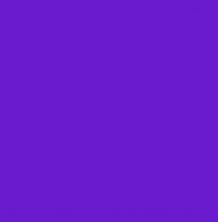
 avançar em Green AI na China
mmerce