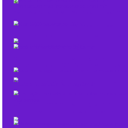
As 10 Startups mais inovadoras do Brasil e
As 10 Startups mais inovadoras do Brasil e
Médico IA Trata 10.000 Pacientes em Questão
Como o empreendedorismo digital contribui p
Médico IA Trata 10.000 Pacientes em Questão
Rapadura Tech será homenageado no dia mundi
Como o empreendedorismo digital contribui p
O que é low profile e qual sua relação com 