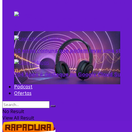
Healthtech Soffia disputa Prêmio Otimista d
Tecnologia e recursos humanos: experiência d
Startup cristã cearense revoluciona mercad
10 erros comuns que podem levar uma startu
704 Apps é destaque no Google Cloud Summi
Podcast
Ofertas
Como funciona o cancelamento de ruído ativo
No Result
View All Result
Startup