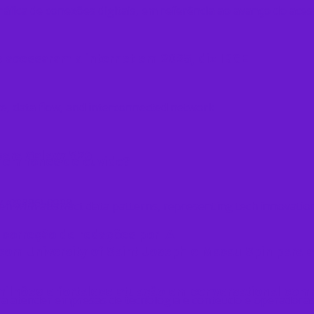
s acessaram a internet em 2025, diz IBGE
para Galaxy S26
 em fones de ouvido​?
 correção de redações por IA
l com University of Saint Joseph e Macau Spin para
ilhões e fortalece atuação em conversational co