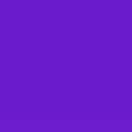
e Inovação 2024 em duas categorias
o funcionário na era digital
o de recomendações
p ao fracasso
t em São Paulo como palestrante convidada
 em fones de ouvido​?