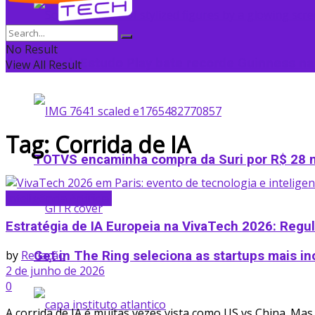
No Result
Edtech Estudo Play bate recorde Guinness na
View All Result
Tag:
Corrida de IA
TOTVS encaminha compra da Suri por R$ 28 m
Inteligência Artificial
Estratégia de IA Europeia na VivaTech 2026: Regu
by
Redação
Get in The Ring seleciona as startups mais in
2 de junho de 2026
0
A corrida de IA é muitas vezes vista como US vs China. Mas