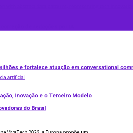
 correção de redações por IA
ilhões e fortalece atuação em conversational co
lação, Inovação e o Terceiro Modelo
ovadoras do Brasil
 na VivaTech 2026, a Europa propõe um ...