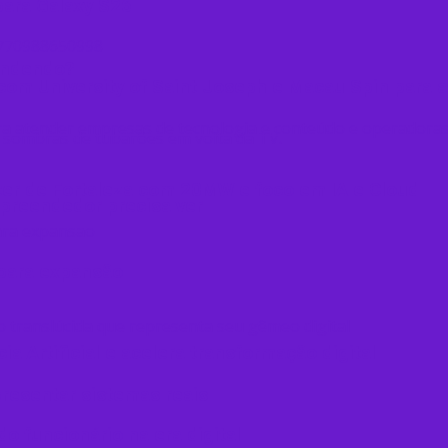
para Galaxy S26
endendo?
l com University of Saint Joseph e Macau Spin para
ter de Fortaleza com 20MW e foco em IA e Cloud
mpreendedor precisa ver
 para expansão
a Artificial e acelera transformação digital
resentar sistemas reais
o funcionário na era digital