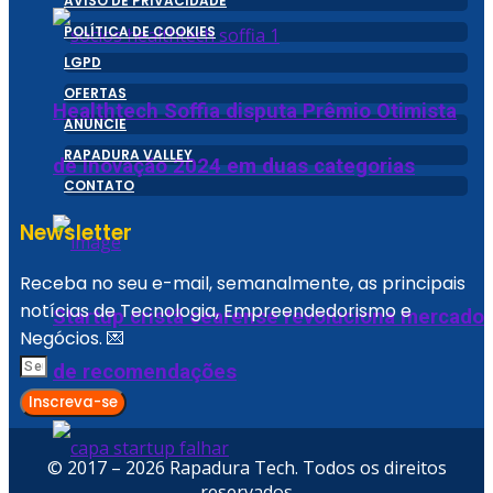
AVISO DE PRIVACIDADE
POLÍTICA DE COOKIES
LGPD
OFERTAS
Healthtech Soffia disputa Prêmio Otimista
ANUNCIE
RAPADURA VALLEY
de Inovação 2024 em duas categorias
CONTATO
Newsletter
Receba no seu e-mail, semanalmente, as principais
notícias de Tecnologia, Empreendedorismo e
Startup cristã cearense revoluciona mercado
Negócios. 💌
de recomendações
Inscreva-se
© 2017 – 2026 Rapadura Tech. Todos os direitos
reservados