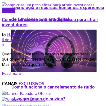
Tecnologia e recursos humanos: experiência
Startup
do funcionário na era digital
Como elaborar um pitch de sucesso para atrair
investidores
by
Flávio Carneiro
6 de novembro de 2023
0
Quem sonha em ter um negócio de sucesso sabe
que conquistar investidores é um dos passos cruciais.
Mas, você sabia que 90% das ...
Details
Read more
CANAIS
EXCLUSIVOS
Como funciona o cancelamento de ruído
ativo em fones de ouvido​?