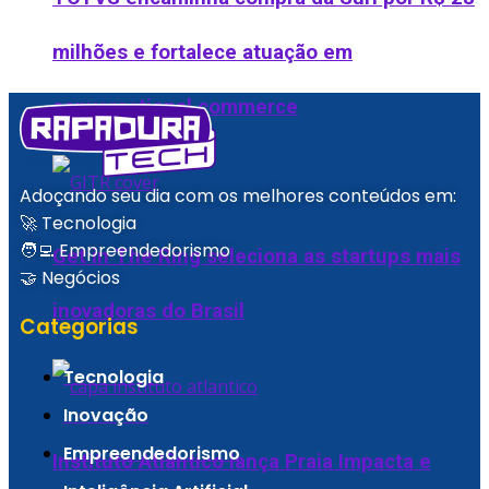
milhões e fortalece atuação em
conversational commerce
Adoçando seu dia com os melhores conteúdos em:
🚀 Tecnologia
🧑‍💻 Empreendedorismo
Get in The Ring seleciona as startups mais
🤝 Negócios
inovadoras do Brasil
Categorias
Tecnologia
Inovação
Empreendedorismo
Instituto Atlântico lança Praia Impacta e