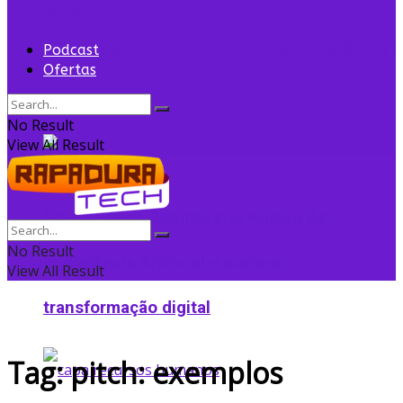
convidada
Flightradar24 vende 35% para Sprints Capital
Podcast
Ofertas
para expansão
No Result
View All Result
Grupo Edson Queiroz cria Núcleo de
No Result
Inteligência Artificial e acelera
View All Result
transformação digital
Tag:
pitch: exemplos