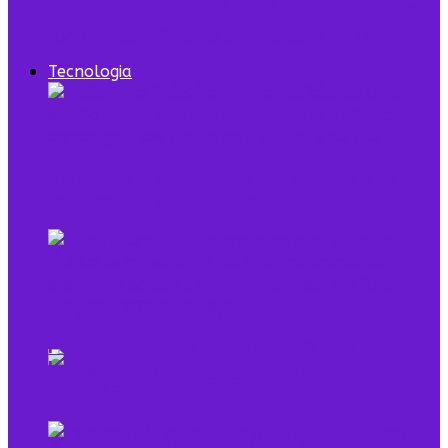
7 episódios de Shark Tank Brasil que todo
empreendedor precisa ver
Tecnologia
Digital Twin combina dados e modelo para
representar sistemas reais
O que é low profile e qual sua relação com o
empreendedorismo
Pela primeira vez, mais de 90% dos
brasileiros acessaram a internet em 2025,
diz IBGE
Mulheres na Tecnologia: Rompendo