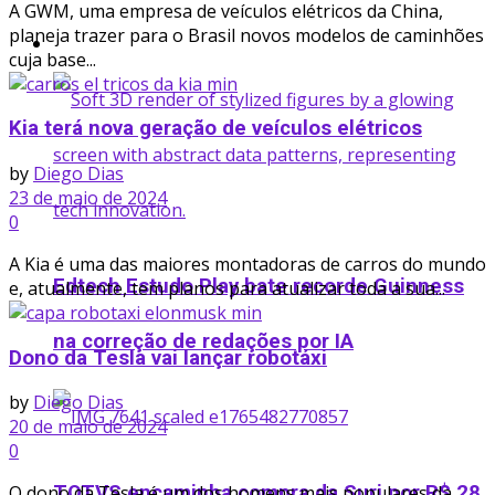
A GWM, uma empresa de veículos elétricos da China,
planeja trazer para o Brasil novos modelos de caminhões
Startup
cuja base...
Kia terá nova geração de veículos elétricos
by
Diego Dias
23 de maio de 2024
0
A Kia é uma das maiores montadoras de carros do mundo
Edtech Estudo Play bate recorde Guinness
e, atualmente, tem planos para atualizar toda a sua...
na correção de redações por IA
Dono da Tesla vai lançar robotáxi
by
Diego Dias
20 de maio de 2024
0
TOTVS encaminha compra da Suri por R$ 28
O dono da Tesla é um dos homens mais populares da