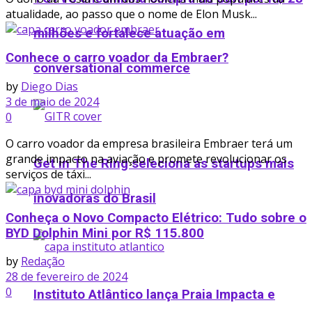
atualidade, ao passo que o nome de Elon Musk...
milhões e fortalece atuação em
Conhece o carro voador da Embraer?
conversational commerce
by
Diego Dias
3 de maio de 2024
0
O carro voador da empresa brasileira Embraer terá um
grande impacto na aviação e promete revolucionar os
Get in The Ring seleciona as startups mais
serviços de táxi...
inovadoras do Brasil
Conheça o Novo Compacto Elétrico: Tudo sobre o
BYD Dolphin Mini por R$ 115.800
by
Redação
28 de fevereiro de 2024
0
Instituto Atlântico lança Praia Impacta e