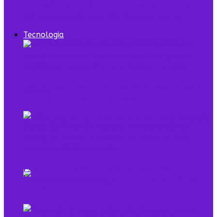
7 episódios de Shark Tank Brasil que todo
empreendedor precisa ver
Tecnologia
Digital Twin combina dados e modelo para
representar sistemas reais
O que é low profile e qual sua relação com o
empreendedorismo
Pela primeira vez, mais de 90% dos
brasileiros acessaram a internet em 2025,
diz IBGE
Mulheres na Tecnologia: Rompendo