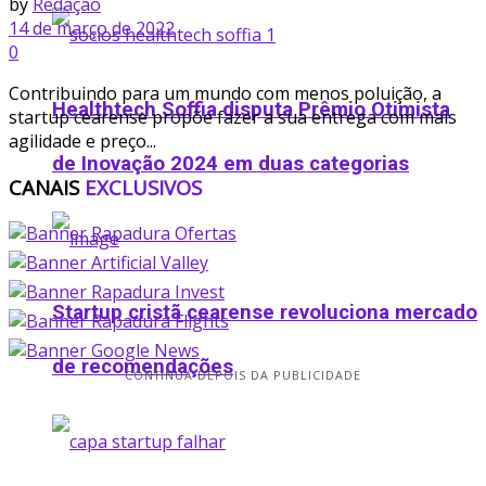
by
Redação
14 de março de 2022
0
Contribuindo para um mundo com menos poluição, a
Healthtech Soffia disputa Prêmio Otimista
startup cearense propõe fazer a sua entrega com mais
agilidade e preço...
de Inovação 2024 em duas categorias
CANAIS
EXCLUSIVOS
Startup cristã cearense revoluciona mercado
de recomendações
CONTINUA DEPOIS DA PUBLICIDADE