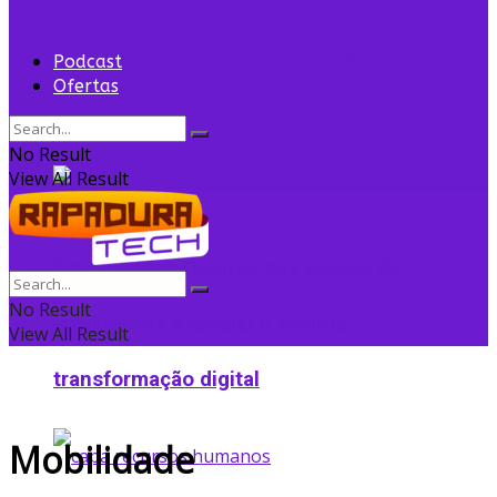
convidada
Flightradar24 vende 35% para Sprints Capital
Podcast
Ofertas
para expansão
No Result
View All Result
Grupo Edson Queiroz cria Núcleo de
No Result
Inteligência Artificial e acelera
View All Result
transformação digital
Mobilidade