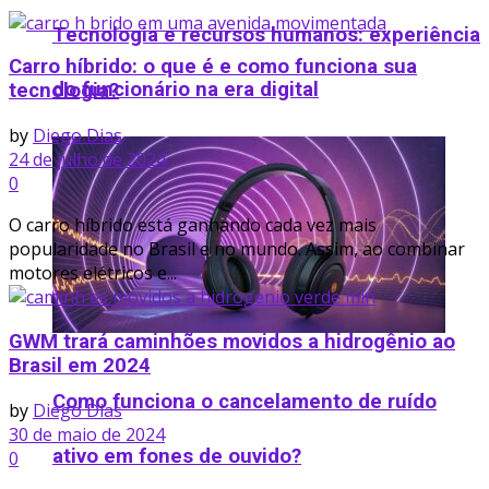
Tecnologia e recursos humanos: experiência
Carro híbrido: o que é e como funciona sua
do funcionário na era digital
tecnologia?
by
Diego Dias
24 de julho de 2024
0
O carro híbrido está ganhando cada vez mais
popularidade no Brasil e no mundo. Assim, ao combinar
motores elétricos e...
GWM trará caminhões movidos a hidrogênio ao
Brasil em 2024
Como funciona o cancelamento de ruído
by
Diego Dias
30 de maio de 2024
ativo em fones de ouvido​?
0