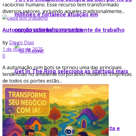
raciocínio humano. Esse recurso tem transformado
diversos setores, incluindo aqueles tradicionalmente...
milhões e fortalece atuação em
conversational commerce
Automação com bots no ambiente de trabalho
by
Diego Dias
1 de maio de 2025
0
A automação com bots se tornou uma das principais
Get in The Ring seleciona as startups mais
tendências no ambiente corporativo moderno. Empresas
de todos os portes estão...
inovadoras do Brasil
Instituto Atlântico lança Praia Impacta e