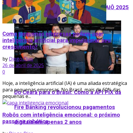
revela startups selecionadas no PRAIÔ 2025
Como pequenas empresas podem usar
inteligência artificial para impulsionar seu
crescimento?
by
Diego Dias
26 de abril de 2025
0
Hoje, a inteligência artificial (IA) é uma aliada estratégica
para pequenas empresas. No Brasil, mais de 60% das
Do Ceará para o Brasil: Como a API PIX da
pequenas e...
Fire Banking revolucionou pagamentos
Robôs com inteligência emocional: o próximo
passo na robótica
digitais em apenas 2 anos