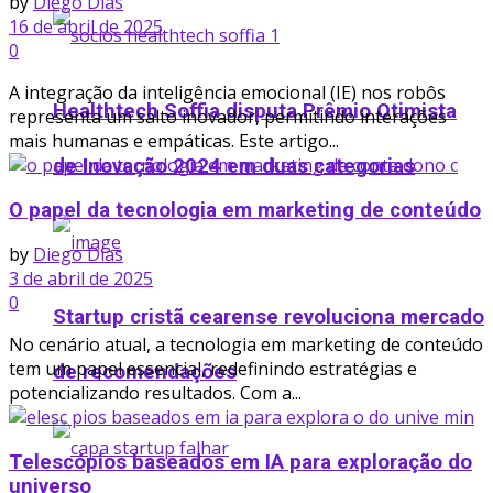
by
Diego Dias
16 de abril de 2025
0
A integração da inteligência emocional (IE) nos robôs
Healthtech Soffia disputa Prêmio Otimista
representa um salto inovador, permitindo interações
mais humanas e empáticas. Este artigo...
de Inovação 2024 em duas categorias
O papel da tecnologia em marketing de conteúdo
by
Diego Dias
3 de abril de 2025
0
Startup cristã cearense revoluciona mercado
No cenário atual, a tecnologia em marketing de conteúdo
tem um papel essencial, redefinindo estratégias e
de recomendações
potencializando resultados. Com a...
Telescópios baseados em IA para exploração do
universo