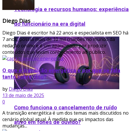
Tecnologia e recursos humanos: experiência
Diego Dias
do funcionário na era digital
Diego Dias é escritor há 22 anos e especialista em SEO há
7 anos, possui mais de 10 mil criações no mundo da
redação online e é um apaixonado por produzir
conteúdos que levam conhecimento ao público.
O que é transição energética e por que se fala
tanto sobre isso?
by
Diego Dias
13 de maio de 2025
0
Como funciona o cancelamento de ruído
A transição energética é um dos temas mais discutidos no
cenário global atual. À medida que os impactos das
ativo em fones de ouvido​?
mudanças...