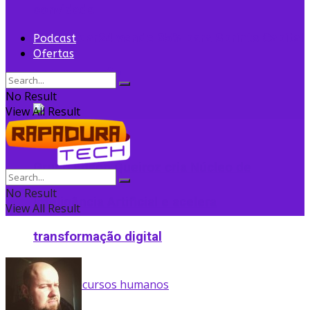
convidada
Flightradar24 vende 35% para Sprints Capital
Podcast
Ofertas
para expansão
No Result
View All Result
Grupo Edson Queiroz cria Núcleo de
No Result
Inteligência Artificial e acelera
View All Result
transformação digital