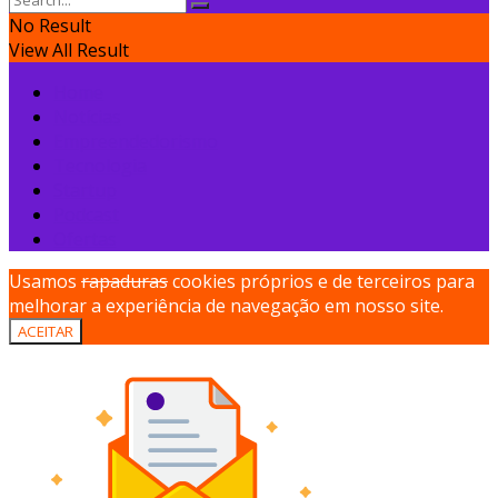
No Result
View All Result
Home
Notícias
Empreendedorismo
Tecnologia
Startup
Podcast
Ofertas
Usamos
rapaduras
cookies próprios e de terceiros para
melhorar a experiência de navegação em nosso site.
ACEITAR