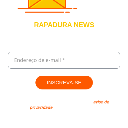
RAPADURA NEWS
Cadastre-se e receba, todas às sextas, um resumo do que foi
destaque na semana sobre Tecnologia, Empreendedorismo e
Negócios.
INSCREVA-SE
Rapadura, sim. Spam, não! Leia nosso
aviso de
privacidade
para mais informações.