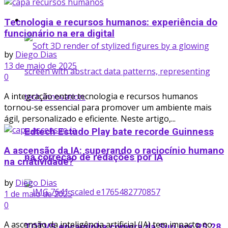
Startup
Tecnologia e recursos humanos: experiência do
funcionário na era digital
by
Diego Dias
13 de maio de 2025
0
A integração entre tecnologia e recursos humanos
tornou-se essencial para promover um ambiente mais
ágil, personalizado e eficiente. Neste artigo,...
Edtech Estudo Play bate recorde Guinness
A ascensão da IA: superando o raciocínio humano
na correção de redações por IA
na criatividade?​
by
Diego Dias
1 de maio de 2025
0
A ascensão da inteligência artificial (IA) tem impacto no
TOTVS encaminha compra da Suri por R$ 28