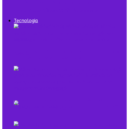
7 episódios de Shark Tank Brasil que todo
empreendedor precisa ver
Tecnologia
Digital Twin combina dados e modelo para
representar sistemas reais
O que é low profile e qual sua relação com o
empreendedorismo
Pela primeira vez, mais de 90% dos
brasileiros acessaram a internet em 2025,
diz IBGE
Mulheres na Tecnologia: Rompendo