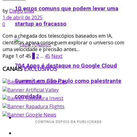
10 erros comuns que podem levar uma
by
Diego Dias
1 de abril de 2025
startup ao fracasso
0
Com a chegada dos telescópios baseados em IA,
cientistas agora conseguem explorar o universo com
uma velocidade e precisão antes...
Page 1 of 45
1
2
…
45
Next
704 Apps é destaque no Google Cloud
CANAIS
EXCLUSIVOS
Summit em São Paulo como palestrante
convidada
Podcast
CONTINUA DEPOIS DA PUBLICIDADE
Ofertas