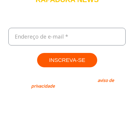
Cadastre-se e receba, todas às sextas, um resumo do que foi
destaque na semana sobre Tecnologia, Empreendedorismo e
Negócios.
INSCREVA-SE
Rapadura, sim. Spam, não! Leia nosso
aviso de
privacidade
para mais informações.