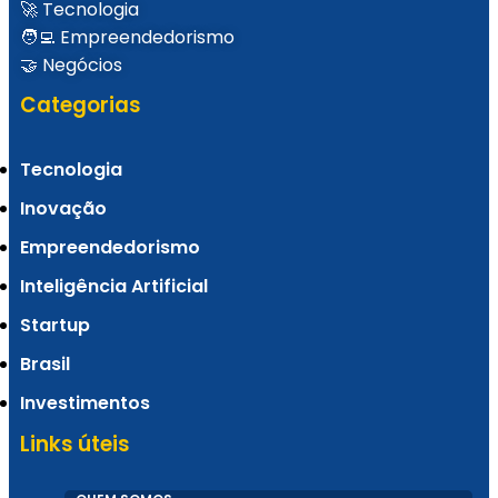
🚀 Tecnologia
🧑‍💻 Empreendedorismo
🤝 Negócios
Categorias
Healthtech Soffia disputa Prêmio Otimista
de Inovação 2024 em duas categorias
Tecnologia
Inovação
Empreendedorismo
Inteligência Artificial
Startup cristã cearense revoluciona mercado
Startup
Brasil
de recomendações
Investimentos
Links úteis