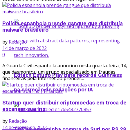
Startup
Polícia espanhola prende gangue que distribuía
malware brasileiro
by
Redação
14 de março de 2022
0
A Guarda Civil espanhola anunciou nesta quarta-feira, 14,
que desmontou um grupo especializado em fraudes
Edtech Estudo Play bate recorde Guinness
financeiras pela Internet ao prender...
na correção de redações por IA
Startup quer distribuir criptomoedas em troca de
escanear sua íris
by
Redação
14 de março de 2022
TOTVS encaminha compra da Suri por R$ 28