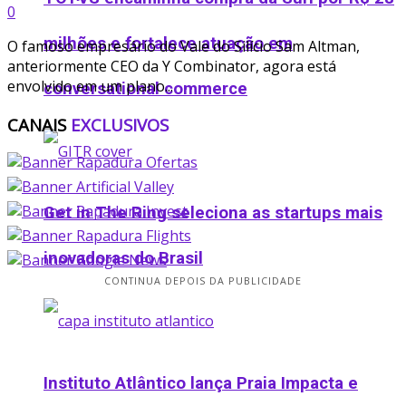
0
milhões e fortalece atuação em
O famoso empresário do Vale do Silício Sam Altman,
anteriormente CEO da Y Combinator, agora está
envolvido em um plano...
conversational commerce
CANAIS
EXCLUSIVOS
Get in The Ring seleciona as startups mais
inovadoras do Brasil
CONTINUA DEPOIS DA PUBLICIDADE
Instituto Atlântico lança Praia Impacta e