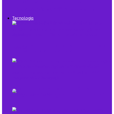
7 episódios de Shark Tank Brasil que todo
empreendedor precisa ver
Tecnologia
Digital Twin combina dados e modelo para
representar sistemas reais
O que é low profile e qual sua relação com o
empreendedorismo
Pela primeira vez, mais de 90% dos
brasileiros acessaram a internet em 2025,
diz IBGE
Mulheres na Tecnologia: Rompendo