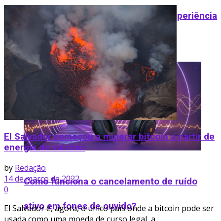
Tecnologia e recursos humanos: experiência
do funcionário na era digital
El Salvador começou a minerar bitcoin a partir de
energia de vulcões
by
Redação
14 de março de 2022
Como funciona o cancelamento de ruído
0
ativo em fones de ouvido​?
El Salvador é, agora, o único país onde a bitcoin pode ser
usada como uma moeda de curso legal, a...