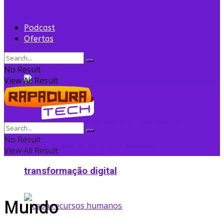
convidada
Flightradar24 vende 35% para Sprints Capital
Podcast
Ofertas
para expansão
No Result
View All Result
Grupo Edson Queiroz cria Núcleo de
No Result
Inteligência Artificial e acelera
View All Result
transformação digital
Mundo