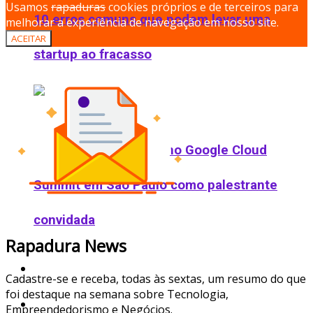
Usamos
rapaduras
cookies próprios e de terceiros para
10 erros comuns que podem levar uma
melhorar a experiência de navegação em nosso site.
ACEITAR
startup ao fracasso
704 Apps é destaque no Google Cloud
Summit em São Paulo como palestrante
convidada
Rapadura News
Podcast
Cadastre-se e receba, todas às sextas, um resumo do que
foi destaque na semana sobre Tecnologia,
Ofertas
Empreendedorismo e Negócios.