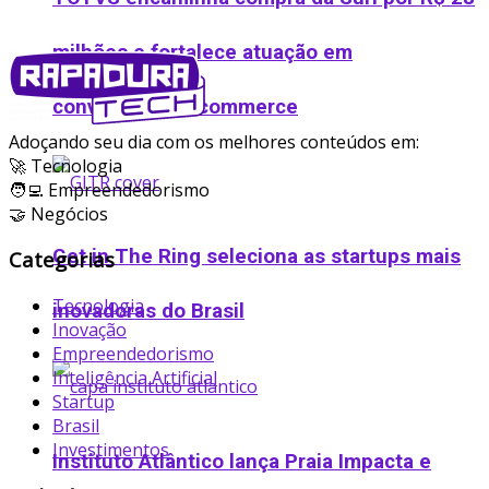
milhões e fortalece atuação em
conversational commerce
Adoçando seu dia com os melhores conteúdos em:
🚀 Tecnologia
🧑‍💻 Empreendedorismo
🤝 Negócios
Get in The Ring seleciona as startups mais
Categorias
Tecnologia
inovadoras do Brasil
Inovação
Empreendedorismo
Inteligência Artificial
Startup
Brasil
Investimentos
Instituto Atlântico lança Praia Impacta e