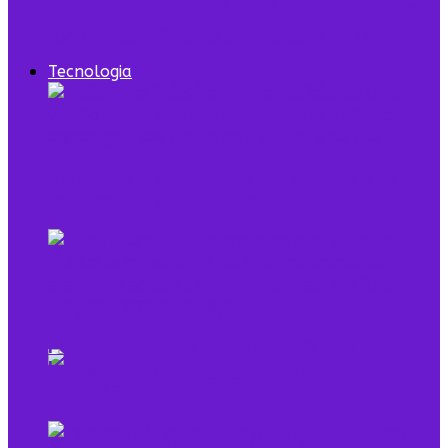
7 episódios de Shark Tank Brasil que todo
empreendedor precisa ver
Tecnologia
Digital Twin combina dados e modelo para
representar sistemas reais
O que é low profile e qual sua relação com o
empreendedorismo
Pela primeira vez, mais de 90% dos
brasileiros acessaram a internet em 2025,
diz IBGE
Mulheres na Tecnologia: Rompendo