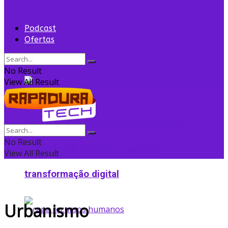
convidada
Flightradar24 vende 35% para Sprints Capital
Podcast
Ofertas
para expansão
No Result
View All Result
Grupo Edson Queiroz cria Núcleo de
No Result
Inteligência Artificial e acelera
View All Result
transformação digital
Urbanismo