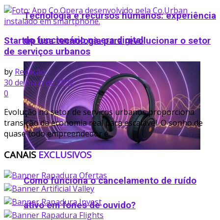
Tecnologia e recursos humanos: experiência
do funcionário na era digital
Startup usa tecnologia para revolucionar o setor
de serviços urbanos
by
Redação
30 de maio de 2022
0
Evolução no setor de serviços urbanos proporciona
transição da economia real para escalável. O sonho de
quase todo empreendedor é...
CANAIS
EXCLUSIVOS
Como funciona o cancelamento de ruído
ativo em fones de ouvido​?