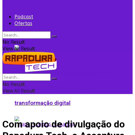
convidada
Flightradar24 vende 35% para Sprints Capital
Podcast
Ofertas
para expansão
No Result
View All Result
Grupo Edson Queiroz cria Núcleo de
No Result
Inteligência Artificial e acelera
View All Result
transformação digital
Com apoio de divulgação do