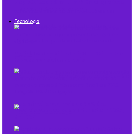
7 episódios de Shark Tank Brasil que todo
empreendedor precisa ver
Tecnologia
Digital Twin combina dados e modelo para
representar sistemas reais
O que é low profile e qual sua relação com o
empreendedorismo
Pela primeira vez, mais de 90% dos
brasileiros acessaram a internet em 2025,
diz IBGE
Mulheres na Tecnologia: Rompendo