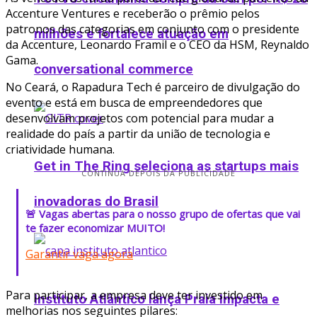
Accenture Ventures e receberão o prêmio pelos
patronos das categorias em conjunto com o presidente
milhões e fortalece atuação em
da Accenture, Leonardo Framil e o CEO da HSM, Reynaldo
Gama.
conversational commerce
No Ceará, o Rapadura Tech é parceiro de divulgação do
evento e está em busca de empreendedores que
desenvolvam projetos com potencial para mudar a
realidade do país a partir da união de tecnologia e
criatividade humana.
Get in The Ring seleciona as startups mais
CONTINUA DEPOIS DA PUBLICIDADE
inovadoras do Brasil
🚨 Vagas abertas para o nosso grupo de ofertas que vai
te fazer economizar MUITO!
Garantir vaga agora
Para participar, a empresa deve ter investido em
Instituto Atlântico lança Praia Impacta e
melhorias nos seguintes pilares: