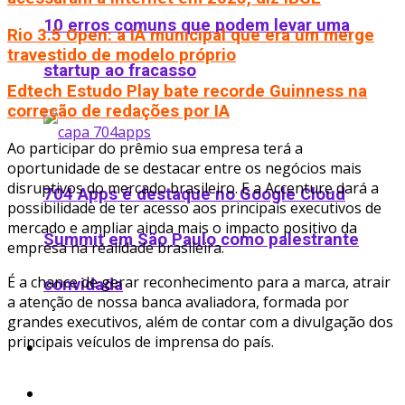
10 erros comuns que podem levar uma
Rio 3.5 Open: a IA municipal que era um merge
travestido de modelo próprio
startup ao fracasso
Edtech Estudo Play bate recorde Guinness na
correção de redações por IA
Ao participar do prêmio sua empresa terá a
oportunidade de se destacar entre os negócios mais
disruptivos do mercado brasileiro. E a Accenture dará a
704 Apps é destaque no Google Cloud
possibilidade de ter acesso aos principais executivos de
mercado e ampliar ainda mais o impacto positivo da
Summit em São Paulo como palestrante
empresa na realidade brasileira.
É a chance de gerar reconhecimento para a marca, atrair
convidada
a atenção de nossa banca avaliadora, formada por
grandes executivos, além de contar com a divulgação dos
principais veículos de imprensa do país.
Podcast
Ofertas