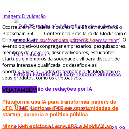
Startup
Imagem: Divulgação
Ocorreu, em Fortaleza, nos dias 21 e 22 de novembro, o
Blockchain 360° – I Conferência Brasileira de Blockchain e
Criptomoedas (
http://www.blockchain360graus.com.br
). O
evento objetivou congregar empresários, pesquisadores,
membros do governo, desenvolvedores, estudantes,
startups e membros da sociedade civil para discutir, de
forma intensa e qualificada, os desafios e as
oportunidades oriundos da tecnologia de Blockchain e
Edtech Estudo Play bate recorde Guinness
seus produtos, como os criptoativos.
na correção de redações por IA
VEJA
TAMBÉM
Plataforma usa IA para transformar papers de
UFC, UECE, Unifor e IFCE em oportunidades de
startup, parceria e política pública
Ninna Hub adiciona Leme APP e MoldIAX ao
TOTVS encaminha compra da Suri por R$ 28