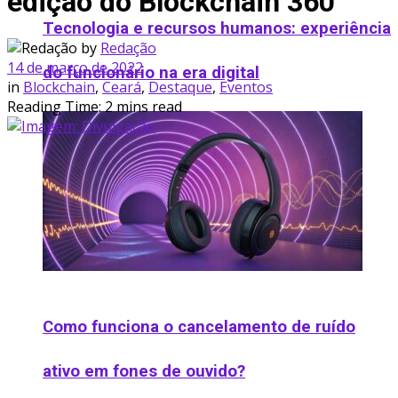
edição do Blockchain 360°
Tecnologia e recursos humanos: experiência
by
Redação
14 de março de 2022
do funcionário na era digital
in
Blockchain
,
Ceará
,
Destaque
,
Eventos
Reading Time: 2 mins read
Como funciona o cancelamento de ruído
ativo em fones de ouvido​?