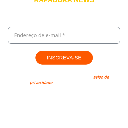
Cadastre-se e receba, todas às sextas, um resumo do que foi
destaque na semana sobre Tecnologia, Empreendedorismo e
Negócios.
INSCREVA-SE
Rapadura, sim. Spam, não! Leia nosso
aviso de
privacidade
para mais informações.