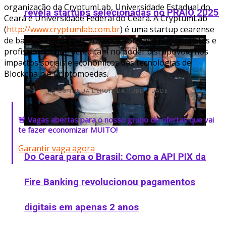
organização da CryptumLab, Universidade Estadual do
revela startups selecionadas no PRAIÔ 2025
Ceará e Universidade Federal do Ceará. A CryptumLab
(
http://www.cryptumlab.com.br
) é uma startup cearense
de base científica e tecnológica, formada por cientistas e
profissionais que acreditam no poder disruptivo e nos
impactos sociais e econômicos das tecnologias de
Blockchain e Criptomoedas.
CONTINUA DEPOIS DA PUBLICIDADE
🚨 Vagas abertas para o nosso grupo de ofertas que vai
te fazer economizar MUITO!
Garantir vaga agora
Do Ceará para o Brasil: Como a API PIX da
Fire Banking revolucionou pagamentos
digitais em apenas 2 anos