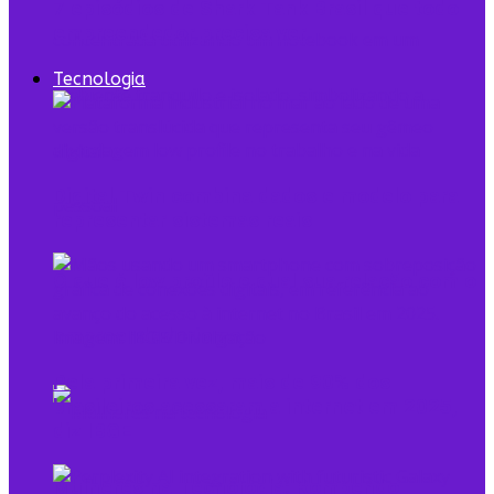
7 episódios de Shark Tank Brasil que todo
empreendedor precisa ver
Tecnologia
Digital Twin combina dados e modelo para
representar sistemas reais
O que é low profile e qual sua relação com o
empreendedorismo
Pela primeira vez, mais de 90% dos
brasileiros acessaram a internet em 2025,
diz IBGE
Mulheres na Tecnologia: Rompendo