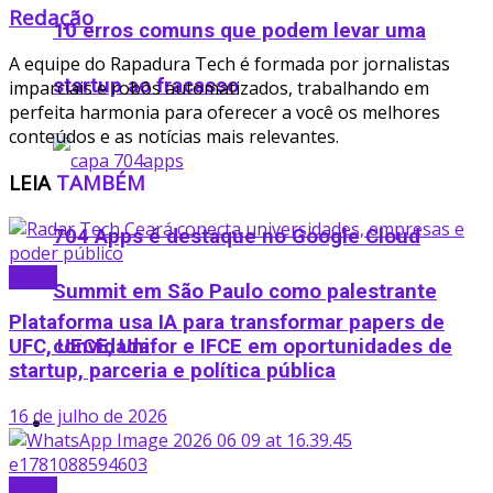
Redação
10 erros comuns que podem levar uma
A equipe do Rapadura Tech é formada por jornalistas
startup ao fracasso
imparciais e robôs automatizados, trabalhando em
perfeita harmonia para oferecer a você os melhores
conteúdos e as notícias mais relevantes.
LEIA
TAMBÉM
704 Apps é destaque no Google Cloud
Ceará
Summit em São Paulo como palestrante
Plataforma usa IA para transformar papers de
UFC, UECE, Unifor e IFCE em oportunidades de
convidada
startup, parceria e política pública
16 de julho de 2026
Podcast
Ofertas
Ceará