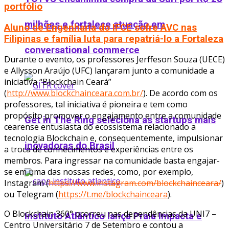
portfólio
milhões e fortalece atuação em
Aluno de Engenharia do IFCE sofre AVC nas
Filipinas e família luta para repatriá-lo a Fortaleza
conversational commerce
Durante o evento, os professores Jerffeson Souza (UECE)
e Allysson Araújo (UFC) lançaram junto a comunidade a
iniciativa “Blockchain Ceará”
(
http://www.blockchainceara.com.br/
). De acordo com os
professores, tal iniciativa é pioneira e tem como
propósito promover o engajamento entre a comunidade
Get in The Ring seleciona as startups mais
cearense entusiasta do ecossistema relacionado a
tecnologia Blockchain e, consequentemente, impulsionar
inovadoras do Brasil
a troca de conhecimentos e experiências entre os
membros. Para ingressar na comunidade basta engajar-
se em uma das nossas redes, como, por exemplo,
Instagram (
https://www.instagram.com/blockchainceara/
)
ou Telegram (
https://t.me/blockchainceara
).
O Blockchain 360° ocorreu nas dependências da UNI7 –
Instituto Atlântico lança Praia Impacta e
Centro Universitário 7 de Setembro e contou a