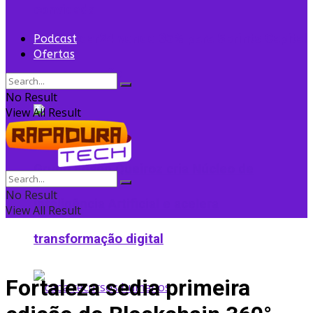
convidada
Flightradar24 vende 35% para Sprints Capital
Podcast
Ofertas
para expansão
No Result
View All Result
Grupo Edson Queiroz cria Núcleo de
No Result
Inteligência Artificial e acelera
View All Result
transformação digital
Fortaleza sedia primeira