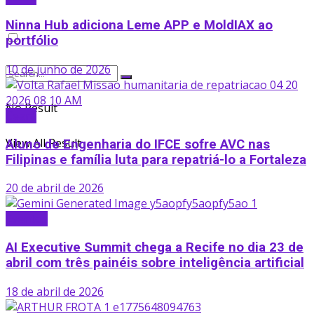
Ninna Hub adiciona Leme APP e MoldIAX ao
portfólio
10 de junho de 2026
No Result
Ceará
View All Result
Aluno de Engenharia do IFCE sofre AVC nas
Filipinas e família luta para repatriá-lo a Fortaleza
20 de abril de 2026
Eventos
AI Executive Summit chega a Recife no dia 23 de
abril com três painéis sobre inteligência artificial
18 de abril de 2026