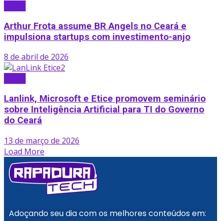
Ceará
Arthur Frota assume BR Angels no Ceará e
impulsiona startups com investimento-anjo
8 de abril de 2026
Ceará
Lanlink, Microsoft e Etice promovem seminário
sobre Inteligência Artificial para TI do Governo
do Ceará
13 de março de 2026
Load More
Adoçando seu dia com os melhores conteúdos em: