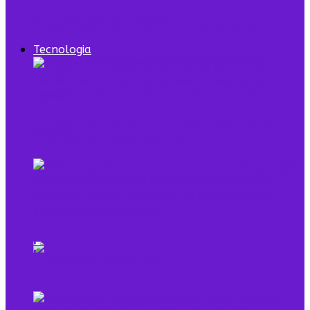
7 episódios de Shark Tank Brasil que todo
empreendedor precisa ver
Tecnologia
Digital Twin combina dados e modelo para
representar sistemas reais
O que é low profile e qual sua relação com o
empreendedorismo
Pela primeira vez, mais de 90% dos
brasileiros acessaram a internet em 2025,
diz IBGE
Mulheres na Tecnologia: Rompendo