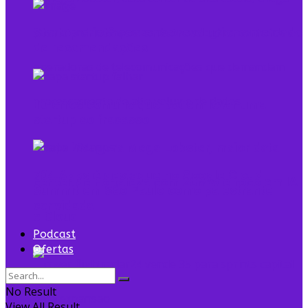
Startup cristã cearense revoluciona mercado
de recomendações
10 erros comuns que podem levar uma
startup ao fracasso
Tecto inaugura Mega Lobster, maior data
704 Apps é destaque no Google Cloud
center de Fortaleza com 20MW e foco em IA
Summit em São Paulo como palestrante
convidada
e Cloud
Podcast
Ofertas
No Result
View All Result