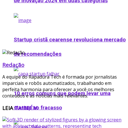
de Inovação 2024 em duas categorias
Startup cristã cearense revoluciona mercado
de recomendações
Redação
A equipe do Rapadura Tech é formada por jornalistas
imparciais e robôs automatizados, trabalhando em
perfeita harmonia para oferecer a você os melhores
10 erros comuns que podem levar uma
conteúdos e as notícias mais relevantes.
LEIA
TAMBÉM
startup ao fracasso