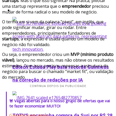
startups
. Mas o que isso significa? Na prática, pivotar
uma startup representa que o
empreendedor
precisou
Startup
mudar de forma radical o seu modelo de negócio.
O termo em si vem da palavra “pivot”, em inglês, que
pode significar mudar, girar ou rodar. Entre
empreendedores, principalmente fundadores de
startups
, a expressão é usada quando um modelo de
negócio não foi validado.
Ou seja, o empreendedor criou um
MVP (mínimo produto
viável)
, lançou no mercado, mas não obteve os resultados
estimados. Com isso, precisou repensar a estrutura do
Edtech Estudo Play bate recorde Guinness
negócio para buscar o chamado “market fit”, ou validação
do mercado.
na correção de redações por IA
CONTINUA DEPOIS DA PUBLICIDADE
🚨 Vagas abertas para o nosso grupo de ofertas que vai
te fazer economizar MUITO!
Garantir vaga agora
TOTVS encaminha compra da Suri por R$ 28