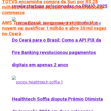
TOTVS encaminha compra da Suri por R$ 28
revela startups selecionadas no PRAIÔ 2025
milhões e fortalece atuação em conversational
commerce
AWS Treina Brasil: programa gratuito de IA e
nuvem vai qualificar 1 milhão e abre 30 mil vagas
no Ceará
Do Ceará para o Brasil: Como a API PIX da
Fire Banking revolucionou pagamentos
digitais em apenas 2 anos
Healthtech Soffia disputa Prêmio Otimista