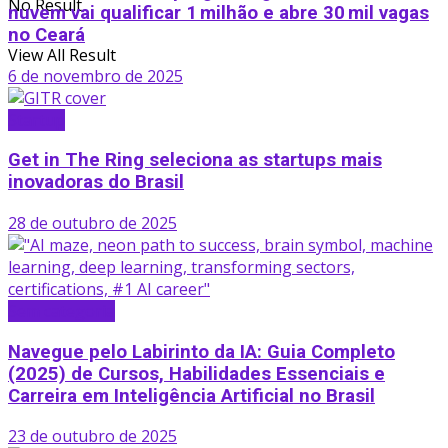
No Result
nuvem vai qualificar 1 milhão e abre 30 mil vagas
no Ceará
View All Result
6 de novembro de 2025
Startup
Get in The Ring seleciona as startups mais
inovadoras do Brasil
28 de outubro de 2025
Sem categoria
Navegue pelo Labirinto da IA: Guia Completo
(2025) de Cursos, Habilidades Essenciais e
Carreira em Inteligência Artificial no Brasil
23 de outubro de 2025