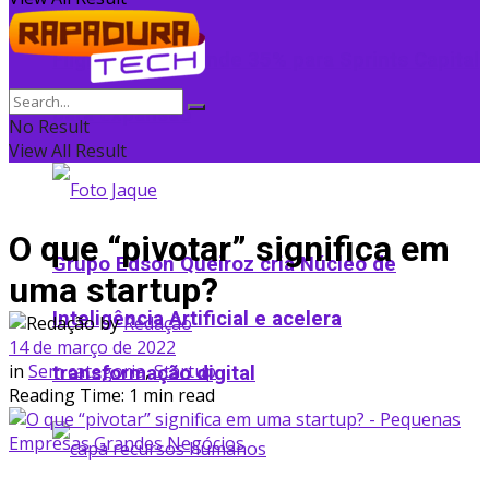
Flightradar24 vende 35% para Sprints Capital
para expansão
No Result
View All Result
O que “pivotar” significa em
Grupo Edson Queiroz cria Núcleo de
uma startup?
Inteligência Artificial e acelera
by
Redação
14 de março de 2022
in
Sem categoria
,
Startup
transformação digital
Reading Time: 1 min read