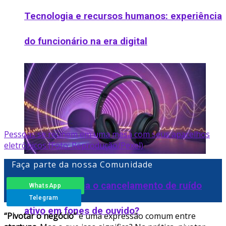
Tecnologia e recursos humanos: experiência
do funcionário na era digital
Pessoas se reúnem em uma mesa com seus aparelhos
eletrônicos (Foto: Reprodução/Pexel)
Faça parte da nossa Comunidade
Como funciona o cancelamento de ruído
WhatsApp
Telegram
ativo em fones de ouvido​?
“Pivotar o negócio”
é uma expressão comum entre