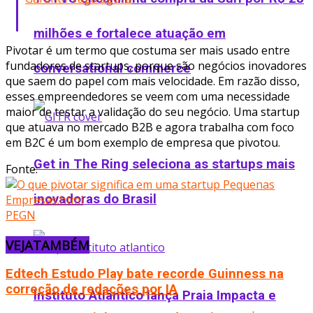
milhões e fortalece atuação em
Pivotar é um termo que costuma ser mais usado entre
fundadores de startups, porque são negócios inovadores
conversational commerce
que saem do papel com mais velocidade. Em razão disso,
esses empreendedores se veem com uma necessidade
maior de testar a validação do seu negócio. Uma startup
que atuava no mercado B2B e agora trabalha com foco
em B2C é um bom exemplo de empresa que pivotou.
Get in The Ring seleciona as startups mais
Fonte:
inovadoras do Brasil
PEGN
VEJA
TAMBÉM
Edtech Estudo Play bate recorde Guinness na
correção de redações por IA
Instituto Atlântico lança Praia Impacta e