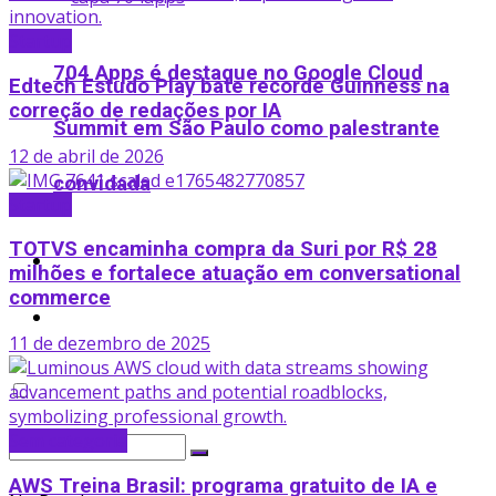
Startup
704 Apps é destaque no Google Cloud
Edtech Estudo Play bate recorde Guinness na
correção de redações por IA
Summit em São Paulo como palestrante
12 de abril de 2026
convidada
Startup
TOTVS encaminha compra da Suri por R$ 28
Podcast
milhões e fortalece atuação em conversational
commerce
Ofertas
11 de dezembro de 2025
Sem categoria
AWS Treina Brasil: programa gratuito de IA e