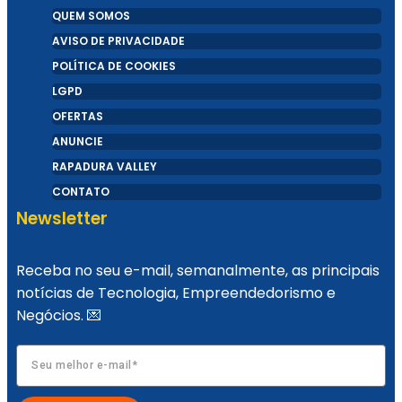
QUEM SOMOS
AVISO DE PRIVACIDADE
POLÍTICA DE COOKIES
Healthtech Soffia disputa Prêmio Otimista
LGPD
OFERTAS
de Inovação 2024 em duas categorias
ANUNCIE
RAPADURA VALLEY
CONTATO
Newsletter
Startup cristã cearense revoluciona mercado
Receba no seu e-mail, semanalmente, as principais
notícias de Tecnologia, Empreendedorismo e
de recomendações
Negócios. 💌