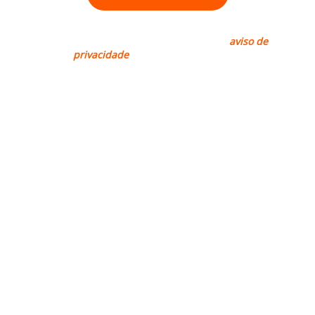
Rapadura, sim. Spam, não! Leia nosso
aviso de
privacidade
para mais informações.