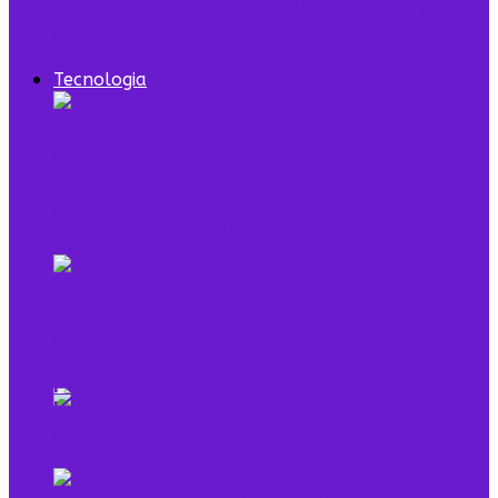
7 episódios de Shark Tank Brasil que todo
empreendedor precisa ver
Tecnologia
Digital Twin combina dados e modelo para
representar sistemas reais
O que é low profile e qual sua relação com o
empreendedorismo
Pela primeira vez, mais de 90% dos
brasileiros acessaram a internet em 2025,
diz IBGE
Mulheres na Tecnologia: Rompendo