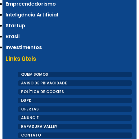
Empreendedorismo
revela startups selecionadas no PRAIÔ 2025
Inteligência Artificial
Startup
Brasil
Investimentos
Links úteis
QUEM SOMOS
AVISO DE PRIVACIDADE
POLÍTICA DE COOKIES
Do Ceará para o Brasil: Como a API PIX da
LGPD
OFERTAS
Fire Banking revolucionou pagamentos
ANUNCIE
RAPADURA VALLEY
digitais em apenas 2 anos
CONTATO