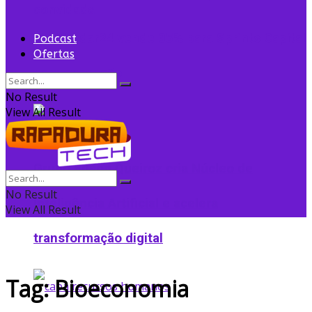
convidada
Flightradar24 vende 35% para Sprints Capital
Podcast
Ofertas
para expansão
No Result
View All Result
Grupo Edson Queiroz cria Núcleo de
No Result
Inteligência Artificial e acelera
View All Result
transformação digital
Tag:
Bioeconomia