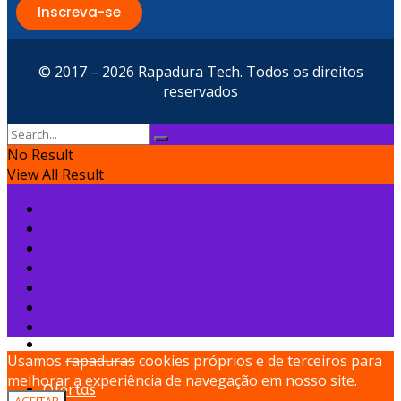
Inscreva-se
10 erros comuns que podem levar uma
startup ao fracasso
© 2017 – 2026 Rapadura Tech. Todos os direitos
reservados
No Result
View All Result
704 Apps é destaque no Google Cloud
Home
Notícias
Summit em São Paulo como palestrante
Empreendedorismo
Tecnologia
convidada
Startup
Podcast
Ofertas
Podcast
Usamos
rapaduras
cookies próprios e de terceiros para
melhorar a experiência de navegação em nosso site.
Ofertas
ACEITAR