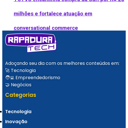
milhões e fortalece atuação em
conversational commerce
Adoçando seu dia com os melhores conteúdos em:
Get in The Ring seleciona as startups mais
🚀 Tecnologia
🧑‍💻 Empreendedorismo
inovadoras do Brasil
🤝 Negócios
Categorias
Tecnologia
Instituto Atlântico lança Praia Impacta e
Inovação