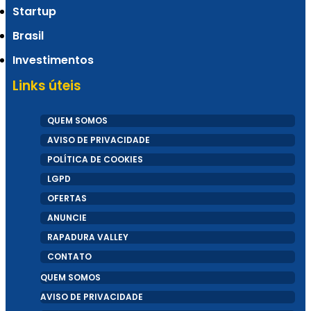
Startup
revela startups selecionadas no PRAIÔ 2025
Brasil
Investimentos
Links úteis
QUEM SOMOS
AVISO DE PRIVACIDADE
POLÍTICA DE COOKIES
LGPD
OFERTAS
Do Ceará para o Brasil: Como a API PIX da
ANUNCIE
RAPADURA VALLEY
Fire Banking revolucionou pagamentos
CONTATO
QUEM SOMOS
digitais em apenas 2 anos
AVISO DE PRIVACIDADE