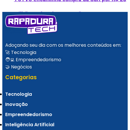
milhões e fortalece atuação em
conversational commerce
Adoçando seu dia com os melhores conteúdos em:
🚀 Tecnologia
🧑‍💻 Empreendedorismo
🤝 Negócios
Get in The Ring seleciona as startups mais
Categorias
inovadoras do Brasil
Tecnologia
Inovação
Empreendedorismo
Instituto Atlântico lança Praia Impacta e
Inteligência Artificial