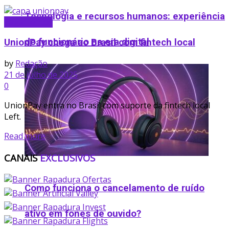
Tecnologia e recursos humanos: experiência
Pagamentos
do funcionário na era digital
UnionPay chega ao Brasil com fintech local
by
Redação
21 de julho de 2025
0
UnionPay entra no Brasil com suporte da fintech local
Left.
Read more
CANAIS
EXCLUSIVOS
Como funciona o cancelamento de ruído
ativo em fones de ouvido​?