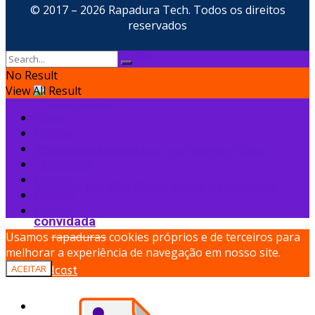
© 2017 – 2026 Rapadura Tech. Todos os direitos
10 erros comuns que podem levar uma
reservados
startup ao fracasso
No Result
View All Result
Home
Notícias
Empreendedorismo
704 Apps é destaque no Google Cloud
Tecnologia
Startup
Summit em São Paulo como palestrante
Podcast
Ofertas
convidada
Usamos
rapaduras
cookies próprios e de terceiros para
melhorar a experiência de navegação em nosso site.
ACEITAR
Podcast
Ofertas