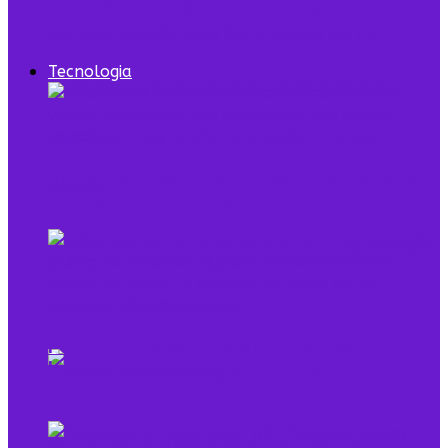
7 episódios de Shark Tank Brasil que todo
empreendedor precisa ver
Tecnologia
Digital Twin combina dados e modelo para
representar sistemas reais
O que é low profile e qual sua relação com o
empreendedorismo
Pela primeira vez, mais de 90% dos
brasileiros acessaram a internet em 2025,
diz IBGE
Mulheres na Tecnologia: Rompendo