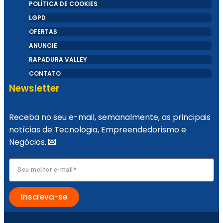
POLÍTICA DE COOKIES
LGPD
OFERTAS
ANUNCIE
Healthtech Soffia disputa Prêmio Otimista
RAPADURA VALLEY
CONTATO
de Inovação 2024 em duas categorias
Newsletter
Receba no seu e-mail, semanalmente, as principais
notícias de Tecnologia, Empreendedorismo e
Negócios. 💌
Startup cristã cearense revoluciona mercado
de recomendações
Inscreva-se