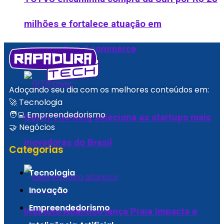
milhões e fortalece atuação em
conversational commerce
Adoçando seu dia com os melhores conteúdos em:
🚀 Tecnologia
🧑‍💻 Empreendedorismo
Get in The Ring seleciona as startups mais
🤝 Negócios
inovadoras do Brasil
Categorias
Tecnologia
Inovação
Empreendedorismo
Instituto Atlântico lança Praia Impacta e