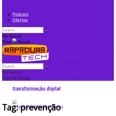
convidada
Flightradar24 vende 35% para Sprints Capital
Podcast
Ofertas
para expansão
No Result
View All Result
Grupo Edson Queiroz cria Núcleo de
No Result
Inteligência Artificial e acelera
View All Result
transformação digital
Tag:
prevenção