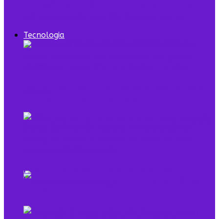
7 episódios de Shark Tank Brasil que todo
empreendedor precisa ver
Tecnologia
Digital Twin combina dados e modelo para
representar sistemas reais
O que é low profile e qual sua relação com o
empreendedorismo
Pela primeira vez, mais de 90% dos
brasileiros acessaram a internet em 2025,
diz IBGE
Mulheres na Tecnologia: Rompendo