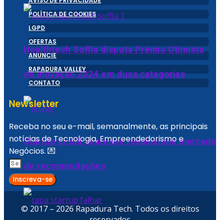
AVISO DE PRIVACIDADE
POLÍTICA DE COOKIES
LGPD
OFERTAS
Healthtech Soffia disputa Prêmio Otimista
ANUNCIE
RAPADURA VALLEY
de Inovação 2024 em duas categorias
CONTATO
Newsletter
Receba no seu e-mail, semanalmente, as principais
notícias de Tecnologia, Empreendedorismo e
Startup cristã cearense revoluciona mercado
Negócios. 💌
de recomendações
Inscreva-se
© 2017 – 2026 Rapadura Tech. Todos os direitos
reservados