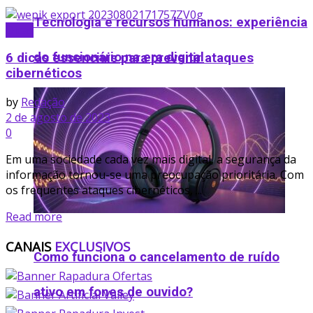
Tecnologia e recursos humanos: experiência
Dicas
do funcionário na era digital
6 dicas essenciais para prevenir ataques
cibernéticos
by
Redação
2 de agosto de 2023
0
Em uma sociedade cada vez mais digital, a segurança da
informação tornou-se uma preocupação prioritária. Com
os frequentes ataques cibernéticos, ...
Details
Read more
CANAIS
EXCLUSIVOS
Como funciona o cancelamento de ruído
ativo em fones de ouvido​?