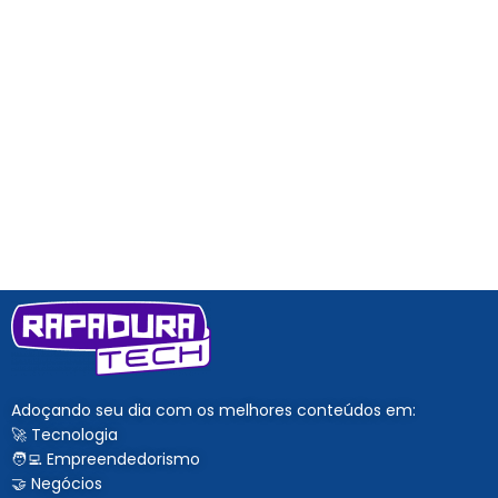
Adoçando seu dia com os melhores conteúdos em:
🚀 Tecnologia
🧑‍💻 Empreendedorismo
🤝 Negócios