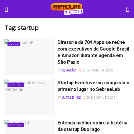
Tag:
startup
Diretoria da 704 Apps se reúne
CEARÁ
com executivos da Google Brasil
e Amazon durante agenda em
São Paulo
BY
REDAÇÃO
27 DE MAIO DE 2024
Startup Eventoverso conquista o
STARTUP
primeiro lugar no SebraeLab
BY
LUCAS DINIZ
29 DE ABRIL DE 2024
Entenda melhor sobre a história
STARTUP
da startup Duolingo