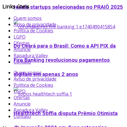
Links úteis
revela startups selecionadas no PRAIÔ 2025
Quem somos
Aviso de privacidade
Política de Cookies
LGPD
Ofertas
Do Ceará para o Brasil: Como a API PIX da
Anuncie
Rapadura Valley
Fire Banking revolucionou pagamentos
Contato
Quem somos
digitais em apenas 2 anos
Aviso de privacidade
Política de Cookies
LGPD
Ofertas
Anuncie
Rapadura Valley
Healthtech Soffia disputa Prêmio Otimista
Contato