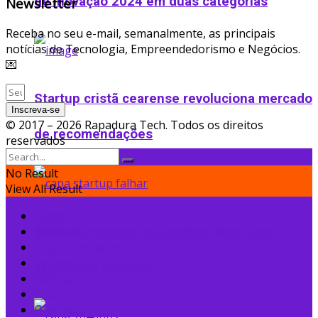
de Inovação 2024 em duas categorias
Newsletter
Receba no seu e-mail, semanalmente, as principais
notícias de Tecnologia, Empreendedorismo e Negócios.
💌
Startup cristã cearense revoluciona mercado
Inscreva-se
© 2017 – 2026 Rapadura Tech. Todos os direitos
de recomendações
reservados
No Result
View All Result
Home
Notícias
10 erros comuns que podem levar uma
Empreendedorismo
Tecnologia
startup ao fracasso
Startup
Podcast
Ofertas