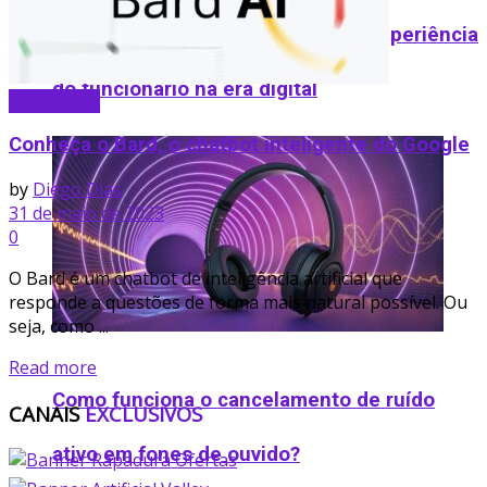
Tecnologia e recursos humanos: experiência
do funcionário na era digital
Tecnologia
Conheça o Bard, o chatbot inteligente do Google
by
Diego Dias
31 de maio de 2023
0
O Bard é um chatbot de inteligência artificial que
responde a questões de forma mais natural possível. Ou
seja, como ...
Details
Read more
Como funciona o cancelamento de ruído
CANAIS
EXCLUSIVOS
ativo em fones de ouvido​?