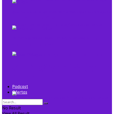
Startup cristã cearense revoluciona mercado
de recomendações
10 erros comuns que podem levar uma
startup ao fracasso
Tecto inaugura Mega Lobster, maior data
704 Apps é destaque no Google Cloud
center de Fortaleza com 20MW e foco em IA
Summit em São Paulo como palestrante
convidada
e Cloud
Podcast
Ofertas
No Result
View All Result