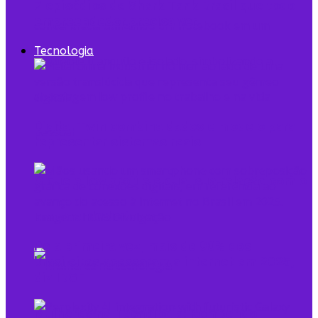
7 episódios de Shark Tank Brasil que todo
empreendedor precisa ver
Tecnologia
Digital Twin combina dados e modelo para
representar sistemas reais
O que é low profile e qual sua relação com o
empreendedorismo
Pela primeira vez, mais de 90% dos
brasileiros acessaram a internet em 2025,
diz IBGE
Mulheres na Tecnologia: Rompendo