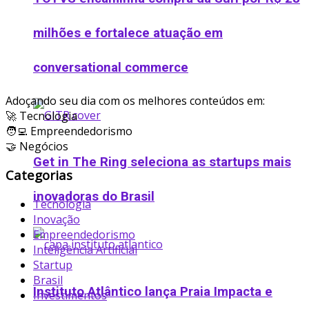
milhões e fortalece atuação em
conversational commerce
Adoçando seu dia com os melhores conteúdos em:
🚀 Tecnologia
🧑‍💻 Empreendedorismo
🤝 Negócios
Get in The Ring seleciona as startups mais
Categorias
inovadoras do Brasil
Tecnologia
Inovação
Empreendedorismo
Inteligência Artificial
Startup
Brasil
Instituto Atlântico lança Praia Impacta e
Investimentos