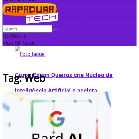
Flightradar24 vende 35% para Sprints Capital
para expansão
No Result
View All Result
Tag:
Web
Grupo Edson Queiroz cria Núcleo de
Inteligência Artificial e acelera
transformação digital