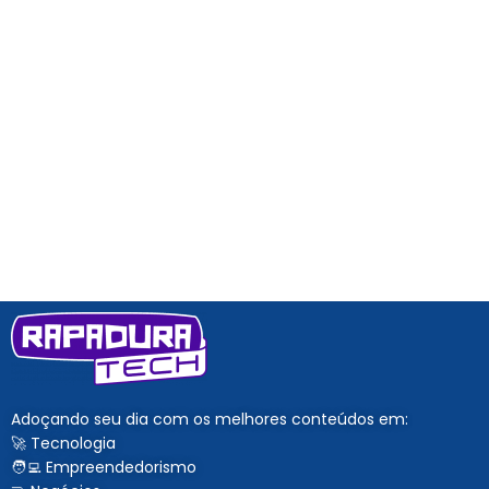
Adoçando seu dia com os melhores conteúdos em:
🚀 Tecnologia
🧑‍💻 Empreendedorismo