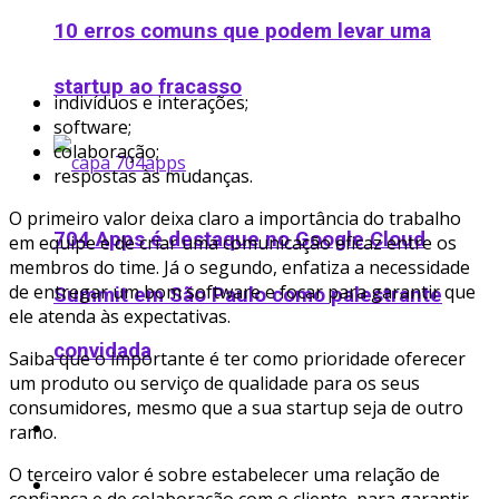
10 erros comuns que podem levar uma
startup ao fracasso
indivíduos e interações;
software;
colaboração;
respostas às mudanças.
O primeiro valor deixa claro a importância do trabalho
704 Apps é destaque no Google Cloud
em equipe e de criar uma comunicação eficaz entre os
membros do time. Já o segundo, enfatiza a necessidade
de entregar um bom software e focar para garantir que
Summit em São Paulo como palestrante
ele atenda às expectativas.
convidada
Saiba que o importante é ter como prioridade oferecer
um produto ou serviço de qualidade para os seus
consumidores, mesmo que a sua startup seja de outro
Podcast
ramo.
O terceiro valor é sobre estabelecer uma relação de
Ofertas