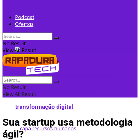
convidada
Flightradar24 vende 35% para Sprints Capital
Podcast
Ofertas
para expansão
No Result
View All Result
Grupo Edson Queiroz cria Núcleo de
No Result
Inteligência Artificial e acelera
View All Result
transformação digital
Sua startup usa metodologia
ágil?