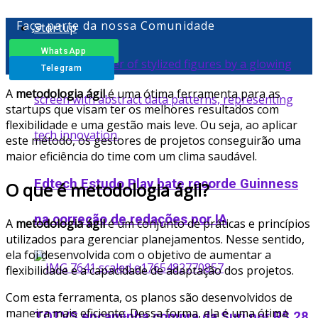
Faça parte da nossa Comunidade
Startup
WhatsApp
Telegram
A
metodologia ágil
é uma ótima ferramenta para as
startups que visam ter os melhores resultados com
flexibilidade e uma gestão mais leve. Ou seja, ao aplicar
este método, os gestores de projetos conseguirão uma
maior eficiência do time com um clima saudável.
Edtech Estudo Play bate recorde Guinness
O que é metodologia ágil?
na correção de redações por IA
A
metodologia ágil
é um conjunto de práticas e princípios
utilizados para gerenciar planejamentos. Nesse sentido,
ela foi desenvolvida com o objetivo de aumentar a
flexibilidade e a capacidade de adaptação dos projetos.
Com esta ferramenta, os planos são desenvolvidos de
maneira mais eficiente. Dessa forma, ela é uma ótima
TOTVS encaminha compra da Suri por R$ 28