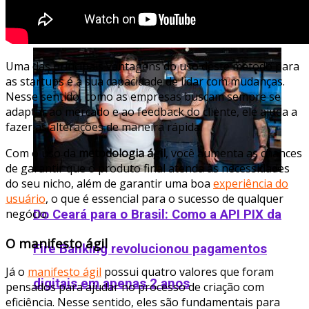
revela startups selecionadas no PRAIÔ 2025
Uma das principais vantagens do uso deste método para
as startups é a sua capacidade de lidar com mudanças.
Nesse sentido, como as empresas buscam sempre se
adaptar ao mercado e ao feedback do cliente, ele ajuda a
fazer as alterações de maneira rápida.
Com o uso da
metodologia ágil
, você aumenta as chances
de garantir que o produto final atenda às necessidades
do seu nicho, além de garantir uma boa
experiência do
usuário
, o que é essencial para o sucesso de qualquer
negócio.
Do Ceará para o Brasil: Como a API PIX da
O manifesto ágil
Fire Banking revolucionou pagamentos
Já o
manifesto ágil
possui quatro valores que foram
digitais em apenas 2 anos
pensados para ajudar no processo de criação com
eficiência. Nesse sentido, eles são fundamentais para