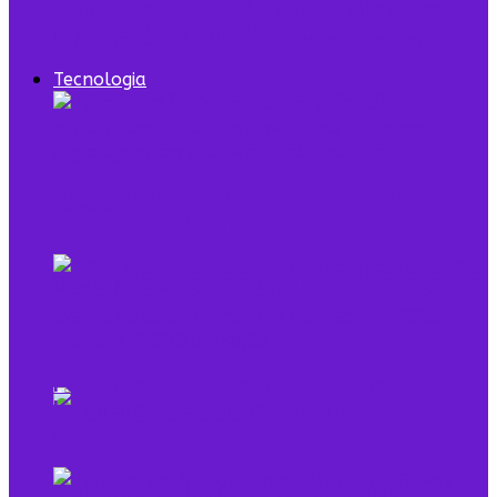
7 episódios de Shark Tank Brasil que todo
empreendedor precisa ver
Tecnologia
Digital Twin combina dados e modelo para
representar sistemas reais
O que é low profile e qual sua relação com o
empreendedorismo
Pela primeira vez, mais de 90% dos
brasileiros acessaram a internet em 2025,
diz IBGE
Mulheres na Tecnologia: Rompendo