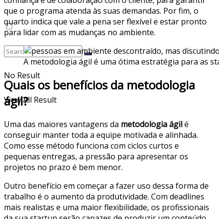
confiança e de colaboração com o cliente, para garantir
que o programa atenda às suas demandas. Por fim, o
quarto indica que vale a pena ser flexível e estar pronto
para lidar com as mudanças no ambiente.
A metodologia ágil é uma ótima estratégia para as s
No Result
Quais os benefícios da metodologia
ágil?
View All Result
Uma das maiores vantagens da
metodologia ágil
é
conseguir manter toda a equipe motivada e alinhada.
Como esse método funciona com ciclos curtos e
pequenas entregas, a pressão para apresentar os
projetos no prazo é bem menor.
Outro benefício em começar a fazer uso dessa forma de
trabalho é o aumento da produtividade. Com deadlines
mais realistas e uma maior flexibilidade, os profissionais
da sua startup serão capazes de produzir um conteúdo