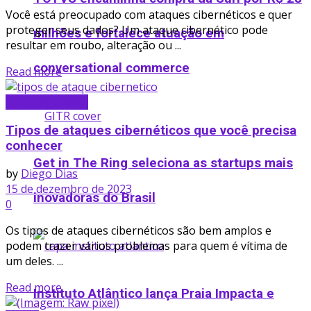
Você está preocupado com ataques cibernéticos e quer
proteger seus dados? Um ataque cibernético pode
milhões e fortalece atuação em
resultar em roubo, alteração ou ...
conversational commerce
Read more
Cibersegurança
Tipos de ataques cibernéticos que você precisa
conhecer
Get in The Ring seleciona as startups mais
by
Diego Dias
15 de dezembro de 2023
inovadoras do Brasil
0
Os tipos de ataques cibernéticos são bem amplos e
podem trazer vários problemas para quem é vítima de
um deles. ...
Read more
Instituto Atlântico lança Praia Impacta e