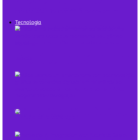
7 episódios de Shark Tank Brasil que todo
empreendedor precisa ver
Tecnologia
Digital Twin combina dados e modelo para
representar sistemas reais
O que é low profile e qual sua relação com o
empreendedorismo
Pela primeira vez, mais de 90% dos
brasileiros acessaram a internet em 2025,
diz IBGE
Mulheres na Tecnologia: Rompendo