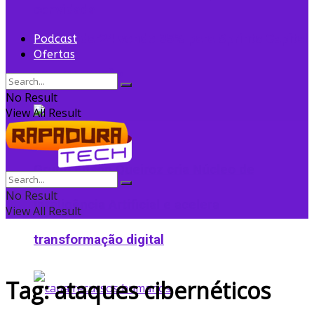
convidada
Flightradar24 vende 35% para Sprints Capital
Podcast
Ofertas
para expansão
No Result
View All Result
Grupo Edson Queiroz cria Núcleo de
No Result
Inteligência Artificial e acelera
View All Result
transformação digital
Tag:
ataques cibernéticos