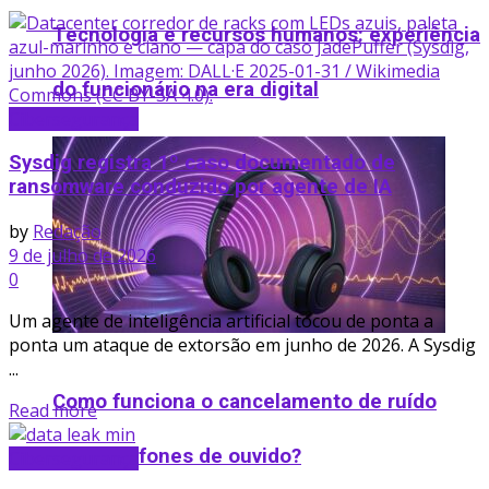
Tecnologia e recursos humanos: experiência
do funcionário na era digital
Cibersegurança
Sysdig registra 1º caso documentado de
ransomware conduzido por agente de IA
by
Redação
9 de julho de 2026
0
Um agente de inteligência artificial tocou de ponta a
ponta um ataque de extorsão em junho de 2026. A Sysdig
...
Como funciona o cancelamento de ruído
Read more
ativo em fones de ouvido​?
Cibersegurança