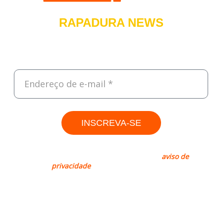
RAPADURA NEWS
Cadastre-se e receba, todas às sextas, um resumo do que foi
destaque na semana sobre Tecnologia, Empreendedorismo e
Negócios.
INSCREVA-SE
Rapadura, sim. Spam, não! Leia nosso
aviso de
privacidade
para mais informações.