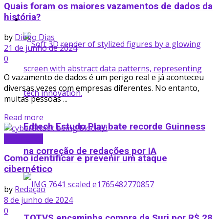
Quais foram os maiores vazamentos de dados da
história?
Startup
by
Diego Dias
21 de junho de 2024
0
O vazamento de dados é um perigo real e já aconteceu
diversas vezes com empresas diferentes. No entanto,
muitas pessoas ...
Read more
Edtech Estudo Play bate recorde Guinness
Segurança
na correção de redações por IA
Como identificar e prevenir um ataque
cibernético
by
Redação
8 de junho de 2024
0
TOTVS encaminha compra da Suri por R$ 28