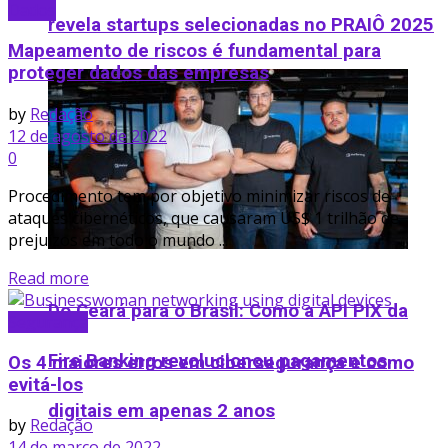
Dados
revela startups selecionadas no PRAIÔ 2025
Mapeamento de riscos é fundamental para
proteger dados das empresas
by
Redação
12 de agosto de 2022
0
Procedimento tem por objetivo minimizar riscos de
ataques cibernéticos, que causaram US$ 1 trilhão de
prejuízos em todo o mundo ...
Read more
Do Ceará para o Brasil: Como a API PIX da
Segurança
Fire Banking revolucionou pagamentos
Os 4 maiores erros em cibersegurança e como
evitá-los
digitais em apenas 2 anos
by
Redação
14 de março de 2022