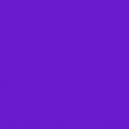
s acessaram a internet em 2025, diz IBGE
para Galaxy S26
 em fones de ouvido​?
 correção de redações por IA
l com University of Saint Joseph e Macau Spin para
ilhões e fortalece atuação em conversational co