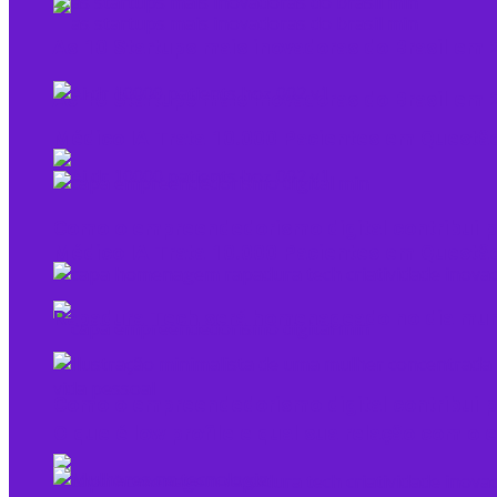
As 10 Startups mais inovadoras do Brasil e
As 10 Startups mais inovadoras do Brasil e
Médico IA Trata 10.000 Pacientes em Questão
Como o empreendedorismo digital contribui p
Médico IA Trata 10.000 Pacientes em Questão
Rapadura Tech será homenageado no dia mundi
Como o empreendedorismo digital contribui p
O que é low profile e qual sua relação com 