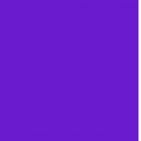
 avançar em Green AI na China
mmerce