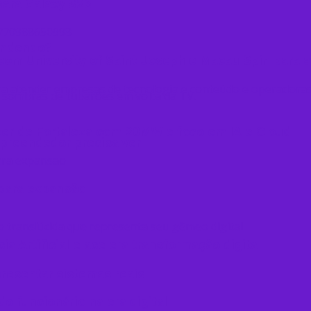
para Galaxy S26
endendo?
l com University of Saint Joseph e Macau Spin para
ter de Fortaleza com 20MW e foco em IA e Cloud
mpreendedor precisa ver
 para expansão
a Artificial e acelera transformação digital
resentar sistemas reais
o funcionário na era digital