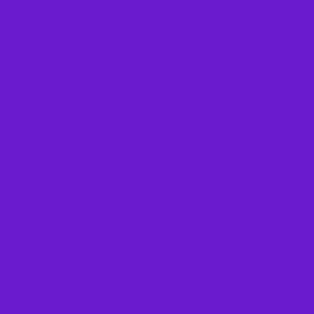
m 2024, segundo a KPMG
m 2024, segundo a KPMG
 de Dias
ara o surgimento de novas startups?
 de Dias
al da Criatividade e Inovação
ara o surgimento de novas startups?
o empreendedorismo