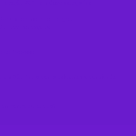
e Inovação 2024 em duas categorias
o funcionário na era digital
o de recomendações
p ao fracasso
t em São Paulo como palestrante convidada
 em fones de ouvido​?