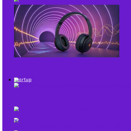
Pela primeira vez, mais de 90% dos brasileiro
Samsung negocia parceria com Perplexity AI 
Como funciona o cancelamento de ruído ativo
Startup
Edtech Estudo Play bate recorde Guinness na
Instituto Atlântico firma acordo internaciona
TOTVS encaminha compra da Suri por R$ 28 m