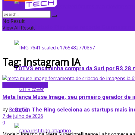
No Result
Edtech Estudo Play bate recorde Guinness na
View All Result
Tag:
Instagram IA
TOTVS encaminha compra da Suri por R$ 28 m
Inteligência Artificial
Meta lança Muse Image, seu primeiro gerador de 
by
Redação
Get in The Ring seleciona as startups mais in
7 de julho de 2026
0
Modelo interno da Meta Superintelligence Labs começa a se