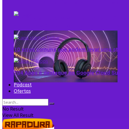
Healthtech Soffia disputa Prêmio Otimista d
Tecnologia e recursos humanos: experiência d
Startup cristã cearense revoluciona mercad
10 erros comuns que podem levar uma startu
704 Apps é destaque no Google Cloud Summi
Podcast
Ofertas
Como funciona o cancelamento de ruído ativo
No Result
View All Result
Startup