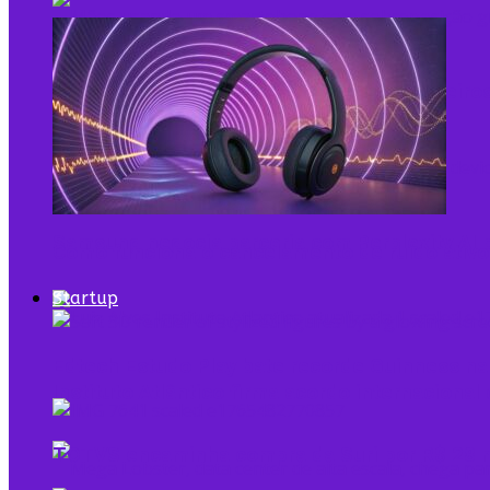
Pela primeira vez, mais de 90% dos brasileiro
Samsung negocia parceria com Perplexity AI 
Como funciona o cancelamento de ruído ativo
Startup
Edtech Estudo Play bate recorde Guinness na
Instituto Atlântico firma acordo internaciona
TOTVS encaminha compra da Suri por R$ 28 m