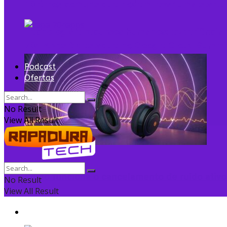
10 erros comuns que podem levar uma startu
Tecnologia e recursos humanos: experiência d
704 Apps é destaque no Google Cloud Summi
Podcast
Ofertas
No Result
View All Result
Como funciona o cancelamento de ruído ativo
No Result
View All Result
Startup