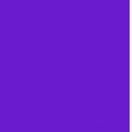
 avançar em Green AI na China
mmerce