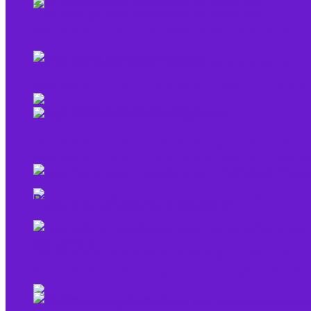
As 10 Startups mais inovadoras do Brasil e
As 10 Startups mais inovadoras do Brasil e
Médico IA Trata 10.000 Pacientes em Questão
Como o empreendedorismo digital contribui p
Médico IA Trata 10.000 Pacientes em Questão
Rapadura Tech será homenageado no dia mundi
Como o empreendedorismo digital contribui p
O que é low profile e qual sua relação com 