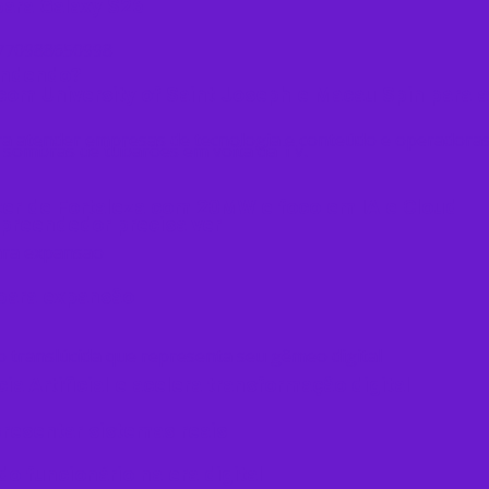
para Galaxy S26
endendo?
l com University of Saint Joseph e Macau Spin para
ter de Fortaleza com 20MW e foco em IA e Cloud
mpreendedor precisa ver
 para expansão
a Artificial e acelera transformação digital
resentar sistemas reais
o funcionário na era digital