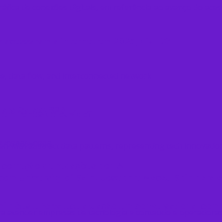
s acessaram a internet em 2025, diz IBGE
para Galaxy S26
 em fones de ouvido​?
 correção de redações por IA
l com University of Saint Joseph e Macau Spin para
ilhões e fortalece atuação em conversational co