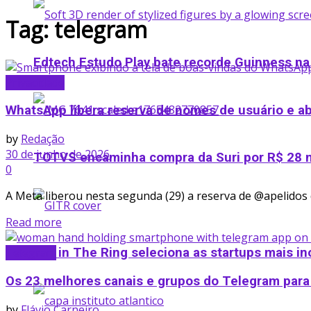
Tag:
telegram
Edtech Estudo Play bate recorde Guinness na
Privacidade
WhatsApp libera reserva de nomes de usuário e a
by
Redação
30 de junho de 2026
TOTVS encaminha compra da Suri por R$ 28 m
0
A Meta liberou nesta segunda (29) a reserva de @apelidos 
Details
Read more
Telegram
Get in The Ring seleciona as startups mais in
Os 23 melhores canais e grupos do Telegram para
by
Flávio Carneiro