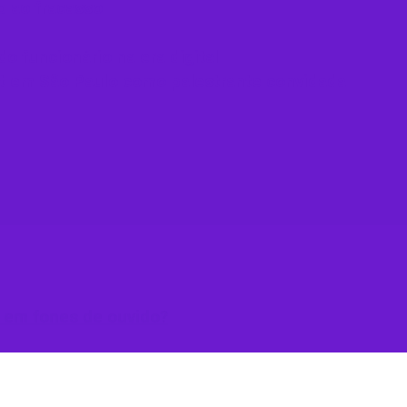
p ao fracasso
o funcionário na era digital
t em São Paulo como palestrante convidada
 em fones de ouvido​?