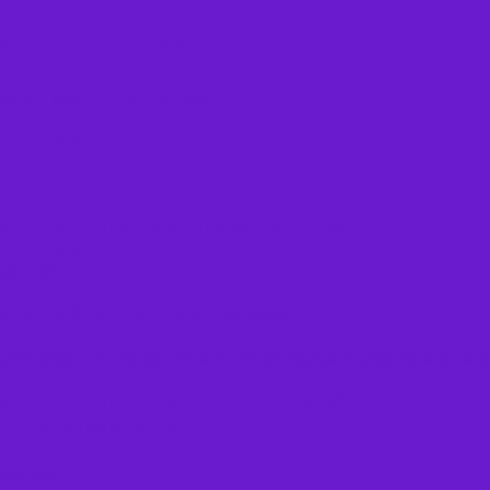
m 2024, segundo a KPMG
m 2024, segundo a KPMG
 de Dias
ara o surgimento de novas startups?
 de Dias
al da Criatividade e Inovação
ara o surgimento de novas startups?
o empreendedorismo