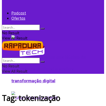
convidada
Flightradar24 vende 35% para Sprints Capital
Podcast
Ofertas
para expansão
No Result
View All Result
Grupo Edson Queiroz cria Núcleo de
No Result
Inteligência Artificial e acelera
View All Result
transformação digital
Tag:
tokenização