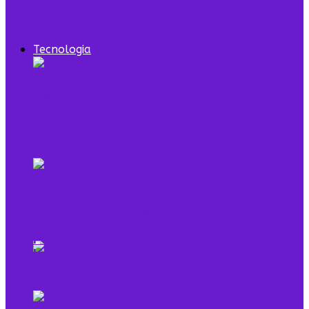
7 episódios de Shark Tank Brasil que todo
empreendedor precisa ver
Tecnologia
Digital Twin combina dados e modelo para
representar sistemas reais
O que é low profile e qual sua relação com o
empreendedorismo
Pela primeira vez, mais de 90% dos
brasileiros acessaram a internet em 2025,
diz IBGE
Mulheres na Tecnologia: Rompendo