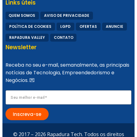
Links úteis
QUEM SOMOS
AVISO DE PRIVACIDADE
POLÍTICA DE COOKIES
LGPD
OFERTAS
ANUNCIE
Healthtech Soffia disputa Prêmio Otimista
RAPADURA VALLEY
CONTATO
de Inovação 2024 em duas categorias
Newsletter
Receba no seu e-mail, semanalmente, as principais
notícias de Tecnologia, Empreendedorismo e
Negócios. 💌
Startup cristã cearense revoluciona mercado
de recomendações
Inscreva-se
© 2017 – 2026 Rapadura Tech. Todos os direitos