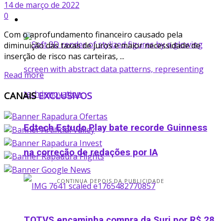
14 de março de 2022
0
Startup
Com o aprofundamento financeiro causado pela
diminuição das taxas de juros e maior necessidade de
inserção de risco nas carteiras, ...
Read more
CANAIS
EXCLUSIVOS
Edtech Estudo Play bate recorde Guinness
na correção de redações por IA
CONTINUA DEPOIS DA PUBLICIDADE
TOTVS encaminha compra da Suri por R$ 28