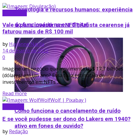
Tecnologia e recursos humanos: experiência
Blockchain
do funcionário na era digital
Vale a pena investir em NFT? Artista cearense já
faturou mais de R$ 100 mil
by
Hayanne Narlla
14 de março de 2022
0
Imagine um negócio que movimenta US$ 17,7 bilhões
(dólares) em um ano? Essa foi a estimativa de
investimentos em NFTs ...
Read more
Destaque
Como funciona o cancelamento de ruído
E se você pudesse ser dono do Lakers em 1940?
ativo em fones de ouvido​?
by
Redação