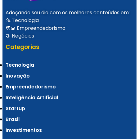
revela startups selecionadas no PRAIÔ 2025
Adoçando seu dia com os melhores conteúdos em:
🚀 Tecnologia
🧑‍💻 Empreendedorismo
🤝 Negócios
Categorias
Tecnologia
Inovação
Empreendedorismo
Do Ceará para o Brasil: Como a API PIX da
Inteligência Artificial
Startup
Fire Banking revolucionou pagamentos
Brasil
digitais em apenas 2 anos
Investimentos