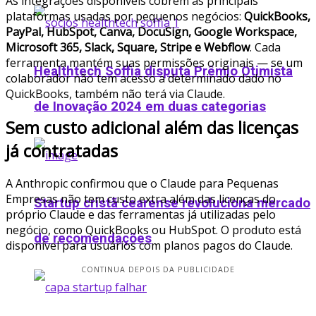
As integrações disponíveis cobrem as principais
plataformas usadas por pequenos negócios:
QuickBooks,
PayPal, HubSpot, Canva, DocuSign, Google Workspace,
Microsoft 365, Slack, Square, Stripe e Webflow
. Cada
ferramenta mantém suas permissões originais — se um
Healthtech Soffia disputa Prêmio Otimista
colaborador não tem acesso a determinado dado no
QuickBooks, também não terá via Claude.
de Inovação 2024 em duas categorias
Sem custo adicional além das licenças
já contratadas
A Anthropic confirmou que o Claude para Pequenas
Empresas não tem custo extra além das licenças do
Startup cristã cearense revoluciona mercado
próprio Claude e das ferramentas já utilizadas pelo
negócio, como QuickBooks ou HubSpot. O produto está
de recomendações
disponível para usuários com planos pagos do Claude.
CONTINUA DEPOIS DA PUBLICIDADE