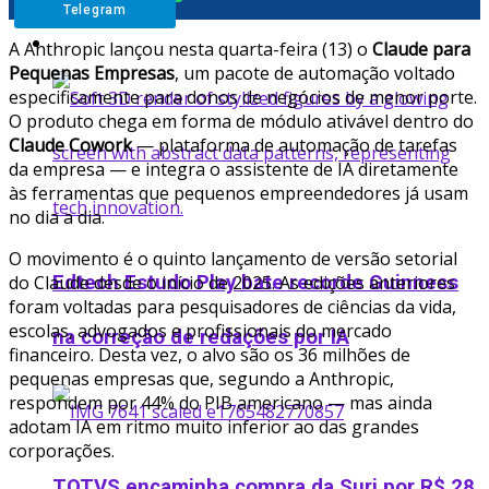
Telegram
Startup
A Anthropic lançou nesta quarta-feira (13) o
Claude para
Pequenas Empresas
, um pacote de automação voltado
especificamente para donos de negócios de menor porte.
O produto chega em forma de módulo ativável dentro do
Claude Cowork
— plataforma de automação de tarefas
da empresa — e integra o assistente de IA diretamente
às ferramentas que pequenos empreendedores já usam
no dia a dia.
O movimento é o quinto lançamento de versão setorial
Edtech Estudo Play bate recorde Guinness
do Claude desde o início de 2025. As edições anteriores
foram voltadas para pesquisadores de ciências da vida,
escolas, advogados e profissionais do mercado
na correção de redações por IA
financeiro. Desta vez, o alvo são os 36 milhões de
pequenas empresas que, segundo a Anthropic,
respondem por 44% do PIB americano — mas ainda
adotam IA em ritmo muito inferior ao das grandes
corporações.
TOTVS encaminha compra da Suri por R$ 28