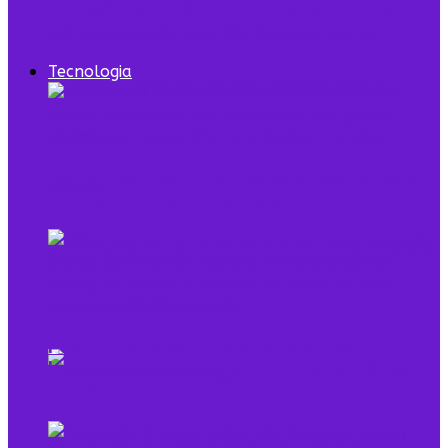
7 episódios de Shark Tank Brasil que todo
empreendedor precisa ver
Tecnologia
Digital Twin combina dados e modelo para
representar sistemas reais
O que é low profile e qual sua relação com o
empreendedorismo
Pela primeira vez, mais de 90% dos
brasileiros acessaram a internet em 2025,
diz IBGE
Mulheres na Tecnologia: Rompendo