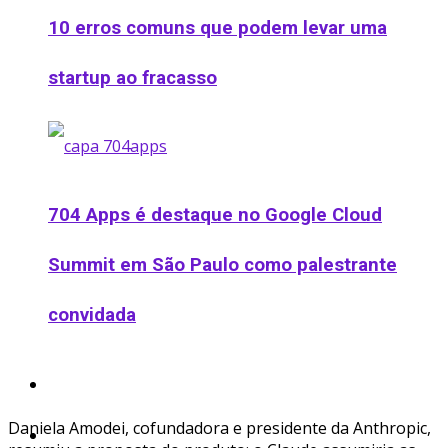
10 erros comuns que podem levar uma
startup ao fracasso
704 Apps é destaque no Google Cloud
Summit em São Paulo como palestrante
convidada
Podcast
Daniela Amodei, cofundadora e presidente da Anthropic,
Ofertas