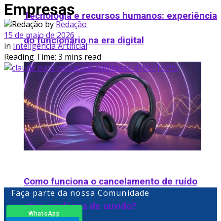
Empresas
Tecnologia e recursos humanos: experiência
by
Redação
15 de maio de 2026
do funcionário na era digital
in
Inteligência Artificial
Reading Time: 3 mins read
Como funciona o cancelamento de ruído
Faça parte da nossa Comunidade
ativo em fones de ouvido​?
WhatsApp