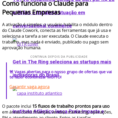
Como funciona o Claude para
Pequenas Empresas
milhões e fortalece atuação em
A ativação é simples: o usuário habilita o módulo dentro
conversational commerce
do Claude Cowork, conecta as ferramentas que já usa e
seleciona a tarefa a ser executada. O Claude executa o
trabalho, mas nada é enviado, publicado ou pago sem
aprovação humana.
CONTINUA DEPOIS DA PUBLICIDADE
Get in The Ring seleciona as startups mais
🚨 Vagas abertas para o nosso grupo de ofertas que vai
inovadoras do Brasil
te fazer economizar MUITO!
Garantir vaga agora
O pacote inclui
15 fluxos de trabalho prontos para uso
Instituto Atlântico lança Praia Impacta e
em áreas como finanças, vendas, marketing, operações,
RH e atendimento ao cliente. Entre as tarefas