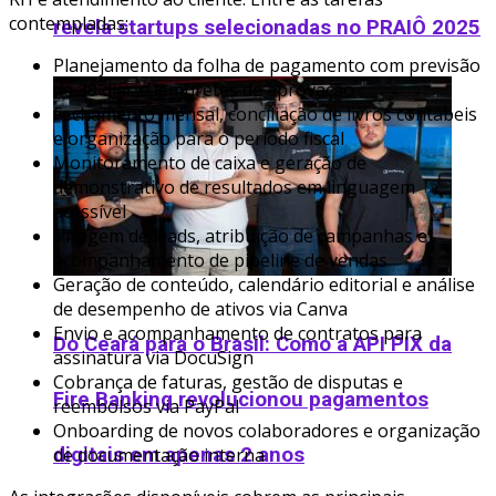
contempladas:
revela startups selecionadas no PRAIÔ 2025
Planejamento da folha de pagamento com previsão
de 30 dias e lembretes de aprovação
Fechamento mensal, conciliação de livros contábeis
e organização para o período fiscal
Monitoramento de caixa e geração de
demonstrativo de resultados em linguagem
acessível
Triagem de leads, atribuição de campanhas e
acompanhamento de pipeline de vendas
Geração de conteúdo, calendário editorial e análise
de desempenho de ativos via Canva
Envio e acompanhamento de contratos para
Do Ceará para o Brasil: Como a API PIX da
assinatura via DocuSign
Cobrança de faturas, gestão de disputas e
Fire Banking revolucionou pagamentos
reembolsos via PayPal
Onboarding de novos colaboradores e organização
de documentação interna
digitais em apenas 2 anos