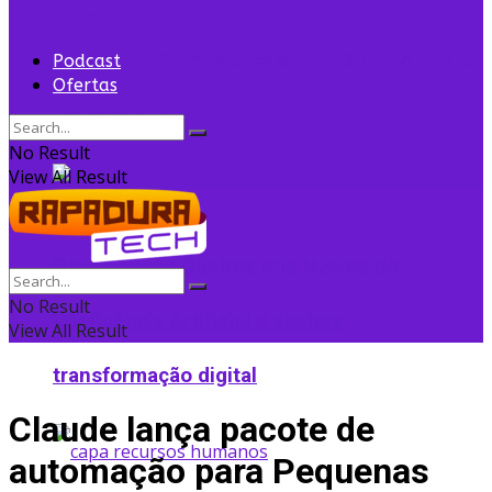
convidada
Flightradar24 vende 35% para Sprints Capital
Podcast
Ofertas
para expansão
No Result
View All Result
Grupo Edson Queiroz cria Núcleo de
No Result
Inteligência Artificial e acelera
View All Result
transformação digital
Claude lança pacote de
automação para Pequenas