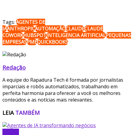
Tags:
AGENTES DE
IA
ANTHROPIC
AUTOMAÇÃO
CLAUDE
CLAUDE
COWORK
HUBSPOT
INTELIGENCIA ARTIFICIAL
PEQUENAS
EMPRESAS
PME
QUICKBOOKS
Redação
A equipe do Rapadura Tech é formada por jornalistas
imparciais e robôs automatizados, trabalhando em
perfeita harmonia para oferecer a você os melhores
conteúdos e as notícias mais relevantes.
LEIA
TAMBÉM
Artigos