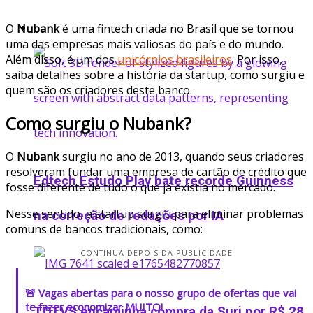
Startup
O
Nubank
é uma fintech criada no Brasil que se tornou
uma das empresas mais valiosas do país e do mundo.
Além disso, é um dos
unicórnios brasileiros
. Por isso,
saiba detalhes sobre a história da startup, como surgiu e
quem são os criadores deste banco.
Como surgiu o Nubank?
O
Nubank
surgiu no ano de 2013, quando seus criadores
resolveram fundar uma empresa de cartão de crédito que
Edtech Estudo Play bate recorde Guinness
fosse diferente de tudo o que já existia no mercado.
Nesse sentido, a startup surgiu para eliminar problemas
na correção de redações por IA
comuns de bancos tradicionais, como:
CONTINUA DEPOIS DA PUBLICIDADE
🚨 Vagas abertas para o nosso grupo de ofertas que vai
te fazer economizar MUITO!
TOTVS encaminha compra da Suri por R$ 28