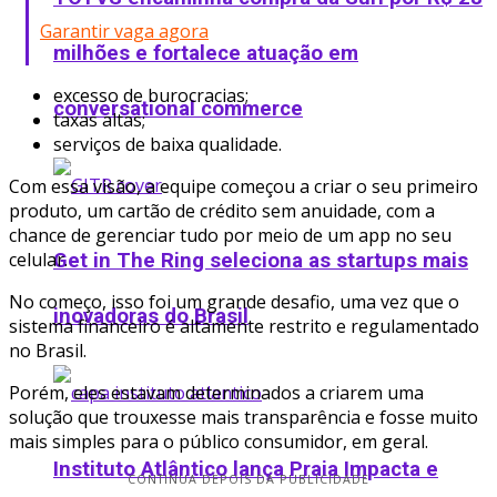
Garantir vaga agora
milhões e fortalece atuação em
excesso de burocracias;
conversational commerce
taxas altas;
serviços de baixa qualidade.
Com essa visão, a equipe começou a criar o seu primeiro
produto, um cartão de crédito sem anuidade, com a
chance de gerenciar tudo por meio de um app no seu
celular.
Get in The Ring seleciona as startups mais
No começo, isso foi um grande desafio, uma vez que o
inovadoras do Brasil
sistema financeiro é altamente restrito e regulamentado
no Brasil.
Porém, eles estavam determinados a criarem uma
solução que trouxesse mais transparência e fosse muito
mais simples para o público consumidor, em geral.
Instituto Atlântico lança Praia Impacta e
CONTINUA DEPOIS DA PUBLICIDADE