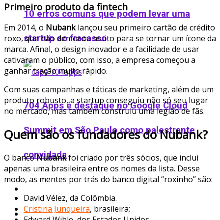
Primeiro produto da fintech
10 erros comuns que podem levar uma
Em 2014, o
Nubank
lançou seu primeiro cartão de crédito
startup ao fracasso
roxo, que não demorou muito para se tornar um ícone da
marca. Afinal, o design inovador e a facilidade de usar
cativaram o público, com isso, a empresa começou a
ganhar tração muito rápido.
Com suas campanhas e táticas de marketing, além de um
produto robusto, a startup conseguiu não só seu lugar
704 Apps é destaque no Google Cloud
no mercado, mas também construiu uma legião de fãs.
Summit em São Paulo como palestrante
Quem são os fundadores do Nubank?
convidada
O banco
Nubank
foi criado por três sócios, que inclui
apenas uma brasileira entre os nomes da lista. Desse
modo, as mentes por trás do banco digital “roxinho” são:
Podcast
David Vélez, da Colômbia.
Cristina Junqueira
, brasileira;
Ofertas
Edward Wible, dos Estados Unidos.