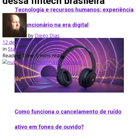
dessa fintech brasileira
Tecnologia e recursos humanos: experiência
do funcionário na era digital
by
Diego Dias
12 de novembro de 2023
in
Startup
Reading Time: 5 mins read
Como funciona o cancelamento de ruído
ativo em fones de ouvido​?