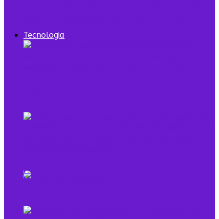
7 episódios de Shark Tank Brasil que todo
empreendedor precisa ver
Tecnologia
Digital Twin combina dados e modelo para
representar sistemas reais
O que é low profile e qual sua relação com o
empreendedorismo
Pela primeira vez, mais de 90% dos
brasileiros acessaram a internet em 2025,
diz IBGE
Mulheres na Tecnologia: Rompendo