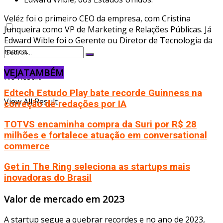
Veléz foi o primeiro CEO da empresa, com Cristina
Junqueira como VP de Marketing e Relações Públicas. Já
Edward Wible foi o Gerente ou Diretor de Tecnologia da
marca.
VEJA
TAMBÉM
No Result
Edtech Estudo Play bate recorde Guinness na
View All Result
correção de redações por IA
TOTVS encaminha compra da Suri por R$ 28
milhões e fortalece atuação em conversational
commerce
Get in The Ring seleciona as startups mais
inovadoras do Brasil
Valor de mercado em 2023
A startup segue a quebrar recordes e no ano de 2023,