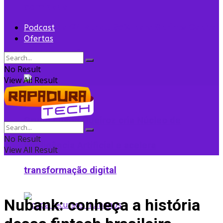
convidada
Flightradar24 vende 35% para Sprints Capital
Podcast
Ofertas
para expansão
No Result
View All Result
Grupo Edson Queiroz cria Núcleo de
No Result
Inteligência Artificial e acelera
View All Result
transformação digital
Nubank: conheça a história