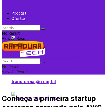
convidada
Flightradar24 vende 35% para Sprints Capital
Podcast
Ofertas
para expansão
No Result
View All Result
Grupo Edson Queiroz cria Núcleo de
No Result
Inteligência Artificial e acelera
View All Result
transformação digital
Conheça a primeira startup