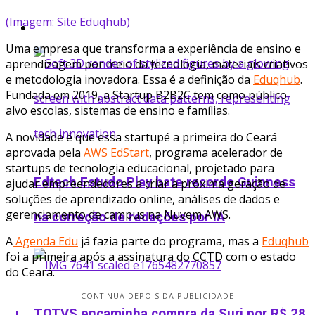
(Imagem: Site Eduqhub)
Startup
Uma empresa que transforma a experiência de ensino e
aprendizagem por meio da tecnologia, materiais criativos
e metodologia inovadora. Essa é a definição da
Eduqhub
.
Fundada em 2019, a Startup B2B2C tem como público-
alvo escolas, sistemas de ensino e famílias.
A novidade é que essa startupé a primeira do Ceará
aprovada pela
AWS EdStart
, programa acelerador de
startups de tecnologia educacional, projetado para
Edtech Estudo Play bate recorde Guinness
ajudar empreendedores a criar a próxima geração de
soluções de aprendizado online, análises de dados e
gerenciamento de campus na Nuvem AWS.
na correção de redações por IA
A
Agenda Edu
já fazia parte do programa, mas a
Eduqhub
foi a primeira após a assinatura do CCTD com o estado
do Ceará.
CONTINUA DEPOIS DA PUBLICIDADE
TOTVS encaminha compra da Suri por R$ 28