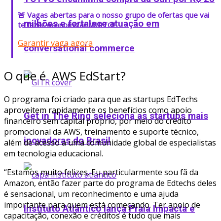
🚨 Vagas abertas para o nosso grupo de ofertas que vai
milhões e fortalece atuação em
te fazer economizar MUITO!
Garantir vaga agora
conversational commerce
O que é
AWS EdStart?
O programa foi criado para que as startups EdTechs
aproveitem rapidamente os benefícios como apoio
Get in The Ring seleciona as startups mais
financeiro sem capital próprio, por meio do crédito
promocional da AWS, treinamento e suporte técnico,
inovadoras do Brasil
além de acesso a uma comunidade global de especialistas
em tecnologia educacional.
“Estamos muito felizes. Eu particularmente sou fã da
Amazon, então fazer parte do programa de Edtechs deles
é sensacional, um reconhecimento e uma ajuda
importante para quem está começando. Ter apoio de
Instituto Atlântico lança Praia Impacta e
capacitação, conexão e créditos é tudo que mais