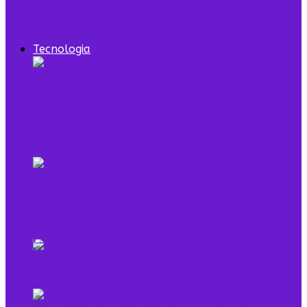
7 episódios de Shark Tank Brasil que todo
empreendedor precisa ver
Tecnologia
Digital Twin combina dados e modelo para
representar sistemas reais
O que é low profile e qual sua relação com o
empreendedorismo
Pela primeira vez, mais de 90% dos
brasileiros acessaram a internet em 2025,
diz IBGE
Mulheres na Tecnologia: Rompendo