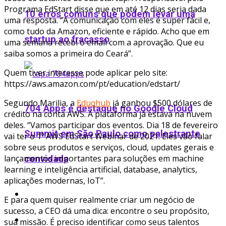
Programa EdStart disse que em até 12 dias seria dada
10 erros comuns que podem levar uma
uma resposta. “A comunicação com eles é super fácil e,
como tudo da Amazon, eficiente e rápido. Acho que em
startup ao fracasso
uma semana recebi o email com a aprovação. Que eu
saiba somos a primeira do Ceará”.
Quem tiver interesse pode aplicar pelo site:
https://aws.amazon.com/pt/education/edstart/
Segundo Marilia, a
Eduqhub
já ganhou $500 dólares de
704 Apps é destaque no Google Cloud
crédito na conta AWS. A plataforma já estava na nuvem
deles. “Vamos participar dos eventos. Dia 18 de fevereiro
Summit em São Paulo como palestrante
vai ter o 1º AWS EdStart Webinar de 2021. Eles vão falar
sobre seus produtos e serviços, cloud, updates gerais e
lançamentos importantes para soluções em machine
convidada
learning e inteligência artificial, database, analytics,
aplicações modernas, IoT”.
Podcast
E para quem quiser realmente criar um negócio de
sucesso, a CEO dá uma dica: encontre o seu propósito,
Ofertas
sua missão. É preciso identificar como seus talentos