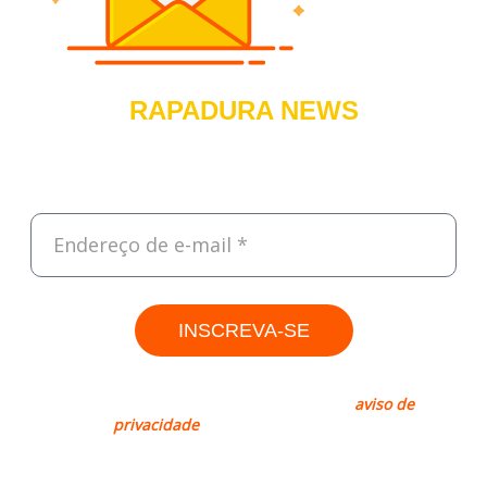
RAPADURA NEWS
Cadastre-se e receba, todas às sextas, um resumo do que foi
destaque na semana sobre Tecnologia, Empreendedorismo e
Negócios.
INSCREVA-SE
Rapadura, sim. Spam, não! Leia nosso
aviso de
privacidade
para mais informações.