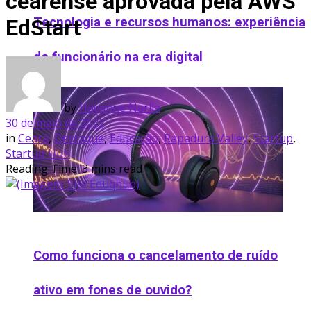
cearense aprovada pela AWS
Tecnologia e recursos humanos: experiência
EdStart
do funcionário na era digital
by
Hayanne Narlla
30 de maio de 2022
in
Ceará
,
Destaque
,
Educação
,
Rapadura Valley
,
Startup
,
Startup Hub
Reading Time: 3 mins read
Como funciona o cancelamento de ruído
ativo em fones de ouvido​?