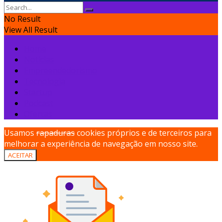
No Result
View All Result
Home
Notícias
Empreendedorismo
Tecnologia
Startup
Podcast
Ofertas
Usamos
rapaduras
cookies próprios e de terceiros para
melhorar a experiência de navegação em nosso site.
ACEITAR