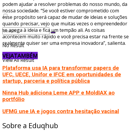
podem ajudar a resolver problemas do nosso mundo, da
nossa sociedade. “Se você estiver comprometido com
esse propósito será capaz de mudar de ideias e soluções
quando precisar, vejo que muitas vezes o empreendedor
se apega à ideia e fica um tempão ali. As coisas
acontecem muito rápido e você precisa estar na frente se
realmente quiser ser uma empresa inovadora”, salienta.
No Result
VEJA
TAMBÉM
View All Result
Plataforma usa IA para transformar papers de
UFC, UECE, Unifor e IFCE em oportunidades de
startup, parceria e política pública
Ninna Hub adiciona Leme APP e MoldIAX ao
portfólio
UFMG une IA e jogos contra hesitação vacinal
Sobre a Eduqhub