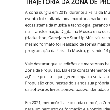
TRAJETÓRIA DA ZONA DE PR
A Zona surgiu em 2019, durante a Feira da Mú
evento foi realizada uma maratona hacker de
ecossistema da música e tecnologia, gerando 
na Transformação Digital na Música e no dese
(Hackathon, GameJam e StartUp Música), reso
mesmo formato foi realizado de forma mais d
programação da Feira da Música, gerando 14 
Vale destacar que as edições de maratonas ha
Zona de Propulsão. Ela está constantemente e
ações e projetos que gerem impacto social atr
Propulsão criou nestes dois anos sua própr
os softwares livres: som.vc, oasi.vc, identidade 
Em 2021, metamórfica e ousada como é, a Zo
para um percurso de formação e a continuida