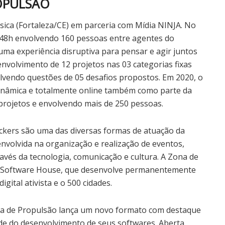
OPULSÃO
sica (Fortaleza/CE) em parceria com Mídia NINJA. No
 48h envolvendo 160 pessoas entre agentes do
uma experiência disruptiva para pensar e agir juntos
nvolvimento de 12 projetos nas 03 categorias fixas
lvendo questões de 05 desafios propostos. Em 2020, o
inâmica e totalmente online também como parte da
projetos e envolvendo mais de 250 pessoas.
ckers são uma das diversas formas de atuação da
nvolvida na organização e realização de eventos,
avés da tecnologia, comunicação e cultura. A Zona de
ia Software House, que desenvolve permanentemente
digital ativista e o 500 cidades.
na de Propulsão lança um novo formato com destaque
de do desenvolvimento de seus softwares. Aberta